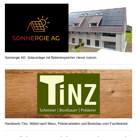
Sonnergie AG: Solaranlage mit Batteriespeicher clever nutzen
Handwerk-Tinz: Möbel nach Mass, Polsterarbeiten und Bootsbau vom Fachbetrieb