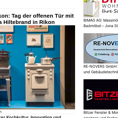
on: Tag der offenen Tür mit
BIMAG AG: Massmöb
 Hiltebrand in Rikon
Badmöbel – Jona S
RE-NOVERS GmbH: A
und Gebäudetechni
Bitzer Fenster & M
ON
er Kochkultur, Innovation und
ersetzen und fachg