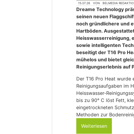
15.07.26
VON
BELMEDIA REDAKTI
Dreame Technology präs
seinen neuen Flaggschif
noch gründlichere und e
Hartböden. Ausgestattet
Heisswasserreinigung, e
sowie intelligenten Tech
beseitigt der T16 Pro H
mühelos und bietet gleic
Reinigungserlebnis auf
Der T16 Pro Heat wurde e
Reinigungsaufgaben im H
Heisswasser-Reinigungss
bis zu 90° C löst Fett, k
eingetrockneten Schmutz 
Methoden zur Bodenreini
Weiterlesen