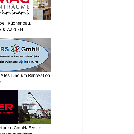
el, Küchenbau,
G & Wald ZH
lles rund um Renovation
k
ontagen GmbH: Fenster
erecht montieren