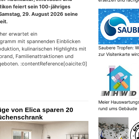
kon feiert sein 100-jähriges
Samstag, 29. August 2026 seine
eit.
er erwartet ein
gramm mit spannenden Einblicken
Saubere Tropfen: W
oduktion, kulinarischen Highlights mit
zur Visitenkarte wir
brand, Familienattraktionen und
eboten. :contentReference[oaicite:0]
Meier Hauswartungs
rund ums Gebäude
ge von Elica sparen 20
Küchenschrank