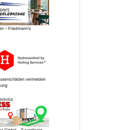
ren – Friedmann’s
Wasserschäden vermeiden
anung
s GmbH – Zuverlässig,