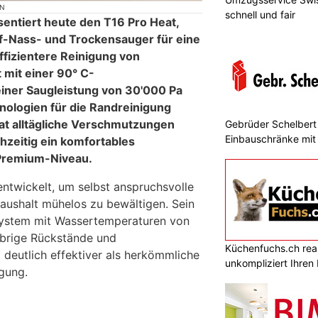
ON
schnell und fair
entiert heute den T16 Pro Heat,
f-Nass- und Trockensauger für eine
ffizientere Reinigung von
 mit einer 90° C-
iner Saugleistung von 30'000 Pa
nologien für die Randreinigung
eat alltägliche Verschmutzungen
Gebrüder Schelbert 
Einbauschränke mit
hzeitig ein komfortables
 Premium-Niveau.
ntwickelt, um selbst anspruchsvolle
aushalt mühelos zu bewältigen. Sein
ystem mit Wassertemperaturen von
lebrige Rückstände und
Küchenfuchs.ch reali
deutlich effektiver als herkömmliche
unkompliziert Ihre
gung.