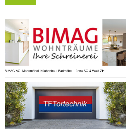
BIMAG AG: Massmöbel, Küchenbau, Badmöbel – Jona SG & Wald ZH