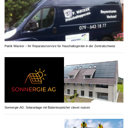
Patrik Wacker – Ihr Reparaturservice für Haushaltsgeräte in der Zentralschweiz
Sonnergie AG: Solaranlage mit Batteriespeicher clever nutzen