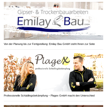
Von der Planung bis zur Fertigstellung: Emilay Bau GmbH steht Ihnen zur Seite
Professionelle Schädlingsbekämpfung – Plagex GmbH macht den Unterschied