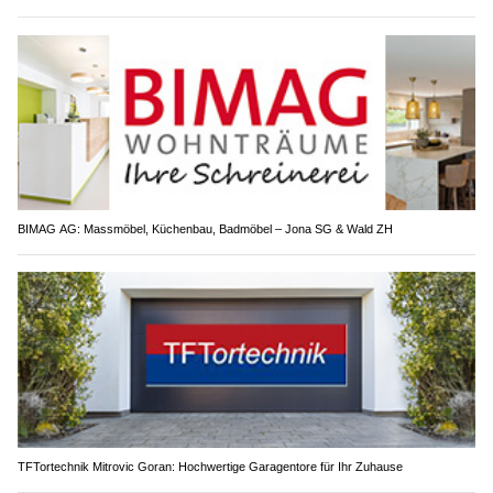
BIMAG AG: Massmöbel, Küchenbau, Badmöbel – Jona SG & Wald ZH
TFTortechnik Mitrovic Goran: Hochwertige Garagentore für Ihr Zuhause