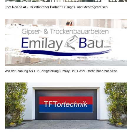
Kopf Reisen AG: Ihr erfahrener Partner für Tages- und Mehrtagesreisen
Von der Planung bis zur Fertigstellung: Emilay Bau GmbH steht Ihnen zur Seite