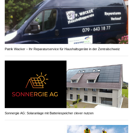
Patrik Wacker – Ihr Reparaturservice für Haushaltsgeräte in der Zentralschweiz
Sonnergie AG: Solaranlage mit Batteriespeicher clever nutzen