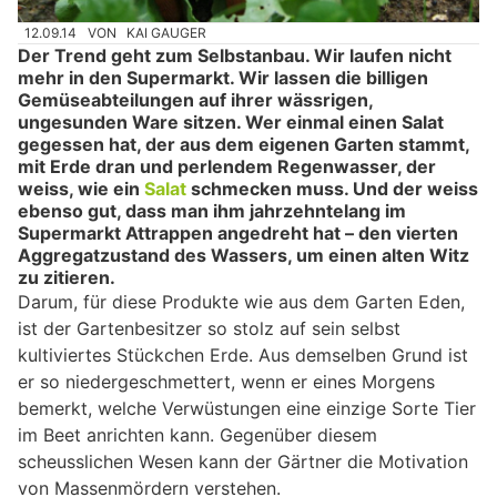
12.09.14
VON
KAI GAUGER
Der Trend geht zum Selbstanbau. Wir laufen nicht
mehr in den Supermarkt. Wir lassen die billigen
Gemüseabteilungen auf ihrer wässrigen,
ungesunden Ware sitzen. Wer einmal einen Salat
gegessen hat, der aus dem eigenen Garten stammt,
mit Erde dran und perlendem Regenwasser, der
weiss, wie ein
Salat
schmecken muss. Und der weiss
ebenso gut, dass man ihm jahrzehntelang im
Supermarkt Attrappen angedreht hat – den vierten
Aggregatzustand des Wassers, um einen alten Witz
zu zitieren.
Darum, für diese Produkte wie aus dem Garten Eden,
ist der Gartenbesitzer so stolz auf sein selbst
kultiviertes Stückchen Erde. Aus demselben Grund ist
er so niedergeschmettert, wenn er eines Morgens
bemerkt, welche Verwüstungen eine einzige Sorte Tier
im Beet anrichten kann. Gegenüber diesem
scheusslichen Wesen kann der Gärtner die Motivation
von Massenmördern verstehen.