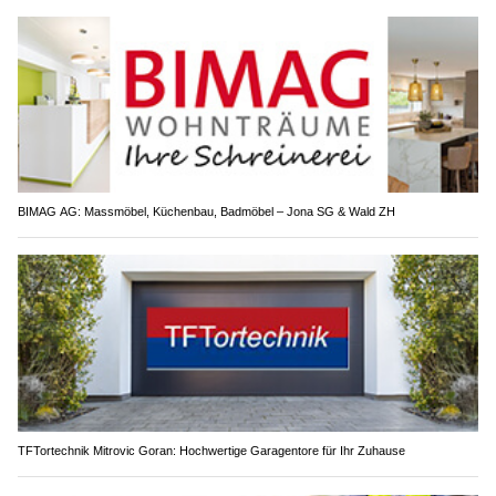
BIMAG AG: Massmöbel, Küchenbau, Badmöbel – Jona SG & Wald ZH
TFTortechnik Mitrovic Goran: Hochwertige Garagentore für Ihr Zuhause