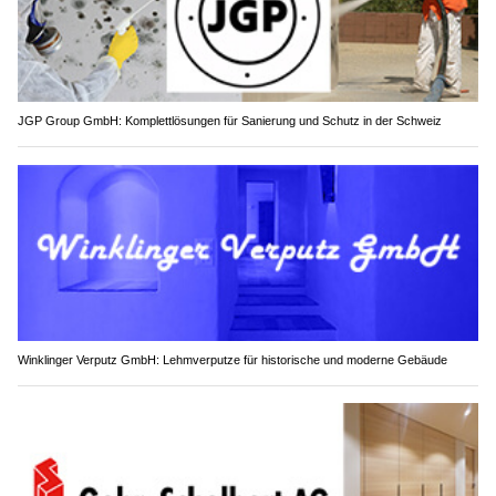
JGP Group GmbH: Komplettlösungen für Sanierung und Schutz in der Schweiz
Winklinger Verputz GmbH: Lehmverputze für historische und moderne Gebäude