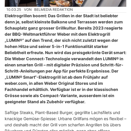
10.03.25
VON
BELMEDIA REDAKTION
Elektrogrillen boomt: Das Grillen in der Stadt ist beliebter
denn je, selbst kleinste Balkone und Terrassen werden zum
Schauplatz ganz grosser Grillkultur. Bereits 2023 reagierte
der BBQ-Weltmarktführer Weber mit dem Elektrogrill
„LUMIN®“ auf den Trend, der sich nicht zuletzt wegen der
hohen Hitze und seiner 5-in-1 Funktionalität starker
Beliebtheit erfreute. Nun wird das preisgekrönte Gerät smart:
Die Weber Connect-Technologie verwandelt den LUMIN® in
einen smarten Grill – mit digitaler Präzision und Schritt-für-
Schritt-Anleitungen per App für perfekte Ergebnisse. Der
„LUMIN® Smart“-Elektrogrill ist ab dem Frühjahr auf
weber.com, in allen Weber Original Stores und im
Fachhandel erhältlich. Verfügbar ist er in der klassischen
Grösse sowie als Compact-Variante, ausserdem ist ein
geeigneter Stand als Zubehör verfügbar.
Saftige Steaks, Plant-Based Burger, gegrillte Lachsfilets und
knackige Gemüse-Spiesse: Urbane Grillfans mögen es flexibel –
und deshalb macht der Grill vom scharfen Angrillen bis übers
Räuchern und Dünsten alles möglich, ganz ohne offene