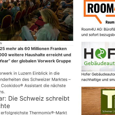
Room4U AG: Bürofläc
und sofort bezugsbe
ON
5 mehr als 60 Millionen Franken
’000 weitere Haushalte erreicht und
e Year“ der globalen Vorwerk Gruppe
rwerk in Luzern Einblick in die
Hofer Gebäudeauto
onderheiten des Schweizer Marktes –
nachhaltige und sm
 Cookidoo® Assistant die nächste
ns.
ar: Die Schweiz schreibt
chte
r erfolgreichste Thermomix®-Markt