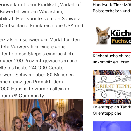
Vorwerk mit dem Prädikat „Market of
Handwerk-Tinz: Mö
Polsterarbeiten un
. Bewertet wurden Wachstum,
Fachbetrieb
bilität. Hier konnte sich die Schweiz
Deutschland, Frankreich, die USA und
iz als ein schwieriger Markt für den
ndete Vorwerk hier eine eigene
legte diese Skepsis eindrücklich.
Küchenfuchs.ch reali
um über 200 Prozent gewachsen und
unkompliziert Ihre
lle bis heute 240’000 Geräte
Vorwerk Schweiz über 60 Millionen
einem einzigen Produkt: dem
000 Haushalte wurden allein im
hermomix® Community.
Orientteppich Täbri
Orientteppiche