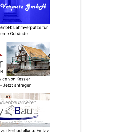
 GmbH: Lehmverputze für
derne Gebäude
vice von Kessler
 Jetzt anfragen
zur Fertigstellung: Emilay