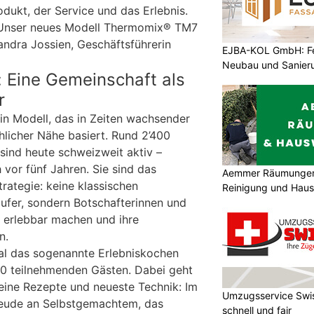
ukt, der Service und das Erlebnis.
 Unser neues Modell Thermomix® TM7
Sandra Jossien, Geschäftsführerin
EJBA-KOL GmbH: Fen
Neubau und Sanier
 Eine Gemeinschaft als
r
ein Modell, das in Zeiten wachsender
hlicher Nähe basiert. Rund 2’400
sind heute schweizweit aktiv –
 vor fünf Jahren. Sie sind das
Aemmer Räumungen 
rategie: keine klassischen
Reinigung und Hau
ufer, sondern Botschafterinnen und
e erlebbar machen und ihre
n.
al das sogenannte Erlebniskochen
000 teilnehmenden Gästen. Dabei geht
eine Rezepte und neueste Technik: Im
Umzugsservice Swis
reude an Selbstgemachtem, das
schnell und fair