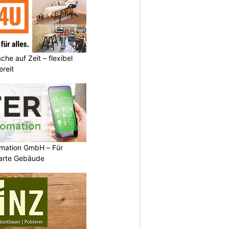
he auf Zeit – flexibel
reit
mation GmbH – Für
arte Gebäude