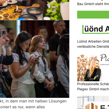
Bau GmbH steht Ihn
Lüönd Arbeiten Gmb
verlässliche Dienstl
Professionelle Sch
Plagex GmbH macht
rkt, in dem man mit halben Lösungen
ioniert es nur, wenn alles