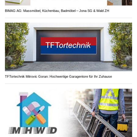
BIMAG AG: Massmöbel, Küchenbau, Badmöbel – Jona SG & Wald ZH
TFTortechnik Mitrovic Goran: Hochwertige Garagentore für Ihr Zuhause