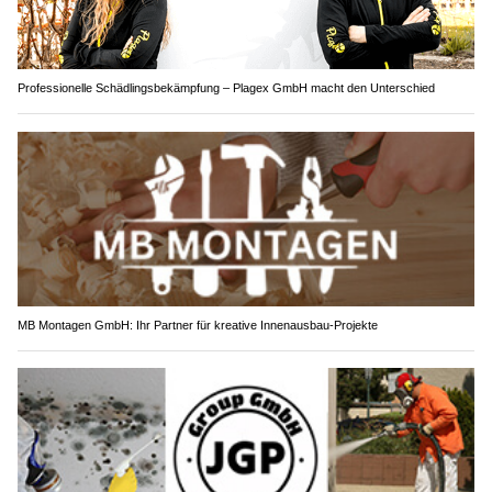
Professionelle Schädlingsbekämpfung – Plagex GmbH macht den Unterschied
MB Montagen GmbH: Ihr Partner für kreative Innenausbau-Projekte