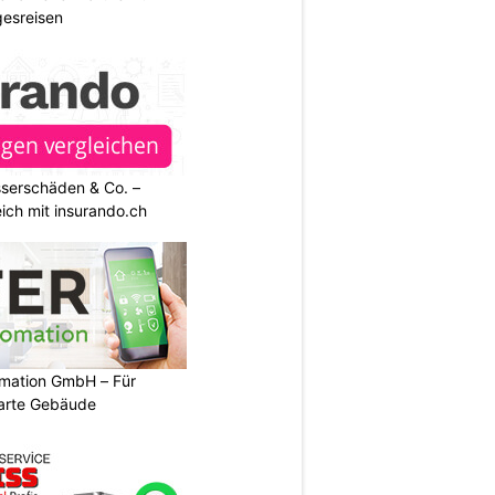
esreisen
sserschäden & Co. –
ich mit insurando.ch
mation GmbH – Für
arte Gebäude