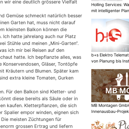
wir eine deutlich grössere Vielfalt
Holling Services: 
mit intelligenter Pl
nd Gemüse schmeckt natürlich besser
inen Garten hat, muss nicht darauf
dem kleinsten Balkon können die
. Ich hatte jahrelang auch nur Platz
zwei Stühle und meinen „Mini-Garten“.
as ich mir bei Reisen auf den
b+s Elektro Telema
chaut hatte. Ich bepflanzte alles, was
von Planung bis Inst
e Konservendosen, Gläser, Tontöpfe
mit Kräutern und Blumen. Später kam
ind extra kleine Tomaten, Gurken
n. Für den Balkon sind Kletter- und
könnt diese bereits als Säule oder in
n kaufen. Kletterpflanzen, die sich
MB Montagen GmbH: 
Innenausbau-Projek
er Spalier empor winden, eignen sich
. Die meisten Züchtungen für
 enorm grossen Ertrag und liefern