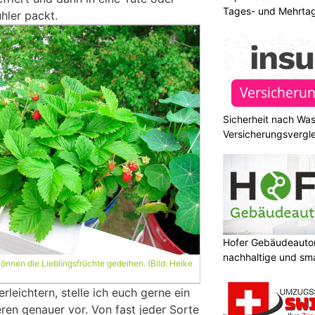
Tages- und Mehrtag
ühler packt.
Sicherheit nach Wa
Versicherungsvergle
Hofer Gebäudeauto
nachhaltige und sm
önnen die Lieblingsfrüchte gedeihen. (Bild: Heike
leichtern, stelle ich euch gerne ein
ren genauer vor. Von fast jeder Sorte