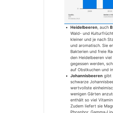
Heidelbeeren
, auch
B
Wald- und Kulturfrüch
kleiner und je nach S
und aromatisch. Sie e
Bakterien und freie R
den Heidelbeeren viel
gegessen werden, sch
auf Obstkuchen und in
Johannisbeeren
gibt 
schwarze Johannisbeer
wertvollste einheimisc
wenigen Gärten anzutr
enthält so viel Vitam
Zudem liefert sie Magn
Phosphor, Gamma-Linol