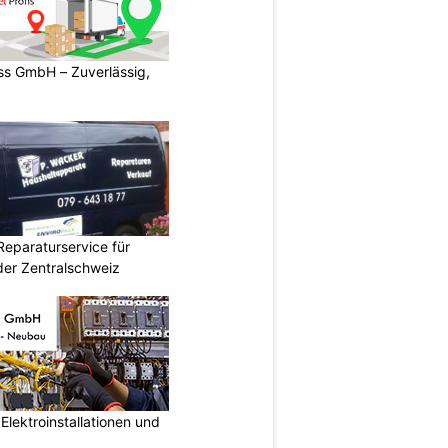
s GmbH – Zuverlässig,
Reparaturservice für
der Zentralschweiz
lektroinstallationen und