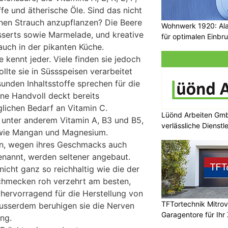
ffe und ätherische Öle. Sind das nicht
inen Strauch anzupflanzen? Die Beere
Wohnwerk 1920: Al
esserts sowie Marmelade, und kreative
für optimalen Einbr
uch in der pikanten Küche.
 kennt jeder. Viele finden sie jedoch
ollte sie in Süssspeisen verarbeitet
unden Inhaltsstoffe sprechen für die
ine Handvoll deckt bereits
lichen Bedarf an Vitamin C.
Lüönd Arbeiten Gmb
 unter anderem Vitamin A, B3 und B5,
verlässliche Dienstl
sowie Mangan und Magnesium.
n, wegen ihres Geschmacks auch
annt, werden seltener angebaut.
 nicht ganz so reichhaltig wie die der
chmecken roh verzehrt am besten,
 hervorragend für die Herstellung von
TFTortechnik Mitro
usserdem beruhigen sie die Nerven
Garagentore für Ihr
ng.