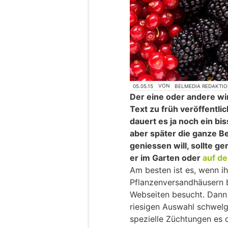
05.05.15
VON
BELMEDIA REDAKTI
Der eine oder andere wir
Text zu früh veröffentl
dauert es ja noch ein bi
aber später die ganze B
geniessen will, sollte g
er im Garten oder
auf d
Am besten ist es, wenn i
Pflanzenversandhäusern b
Webseiten besucht. Dann 
riesigen Auswahl schwelg
spezielle Züchtungen es 