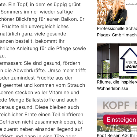
te. Ein Topf, in dem es üppig grünt
 Sommers immer wieder saftige
schöner Blickfang für euren Balkon. Er
 Früchte ein unvergleichliches
Professionelle Sch
atürlich ganz viele gesunde
Plagex GmbH macht
flanzen bestellt, bekommt ihr
rliche Anleitung für die Pflege sowie
zu.
chermassen: Sie sind gesund, fördern
n die Abwehrkräfte. Umso mehr trifft
 oder zumindest Früchte aus der
Räume, die inspirie
eif geerntet und kommen vom Strauch
Wohnerlebnisse
Beeren stecken voller Vitamine und
jede Menge Ballaststoffe und auch
beraus gesund. Diese bleiben auch
reichlicher Ernte einen Teil einfrieren
Gefrieren nicht zusammenkleben, ist
e zuerst neben einander liegend auf
Kopf Reisen AG: Ihr 
friert und dann in eine Tüte oder