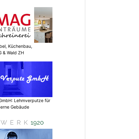
el, Küchenbau,
G & Wald ZH
 GmbH: Lehmverputze für
derne Gebäude