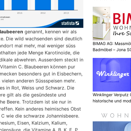
laubeeren
genannt, kennen wir als
te. Die wild wachsenden sind deutlich
BIMAG AG: Massmöb
tandort mal mehr, mal weniger süss
Badmöbel – Jona S
nthalten jede Menge Karotinoide, die
adikale abwehren. Ausserdem steckt in
 Vitamin C. Blaubeeren können pur
mecken besonders gut in Eisbechern,
 vielen anderen Süssspeisen mehr.
es in Rot, Weiss und Schwarz. Die
e gilt als die gesündeste und
Winklinger Verputz
historische und mo
he Beere. Trotzdem ist sie nur in
effen. Kein anderes heimisches Obst
in C wie die schwarze Johannisbeere.
esium, Eisen, Kalzium, Kalium,
ensäure, die Vitamine A, B, K, E, P,