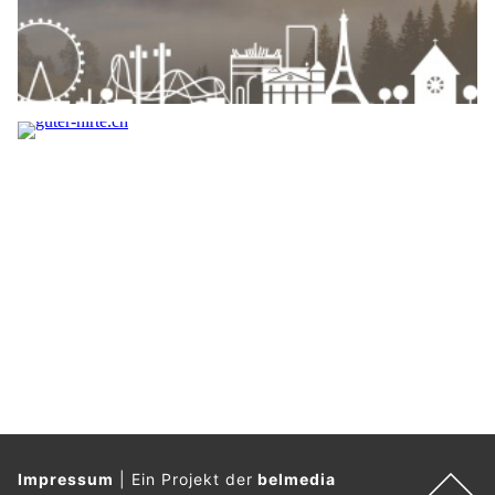
Impressum
|
Ein Projekt der
belmedia