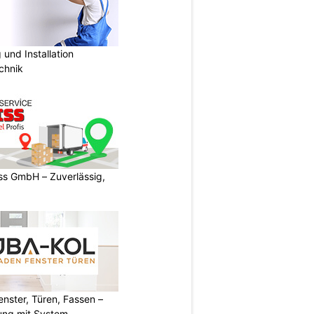
und Installation
chnik
s GmbH – Zuverlässig,
ster, Türen, Fassen –
ung mit System