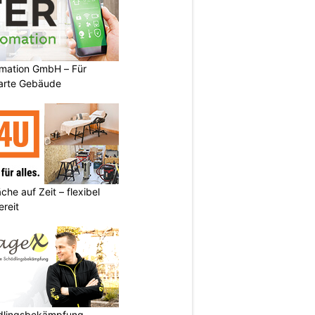
mation GmbH – Für
arte Gebäude
he auf Zeit – flexibel
reit
ädlingsbekämpfung –