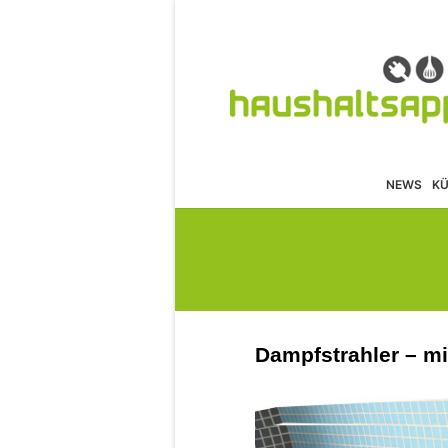
NEWS
K
Dampfstrahler – m