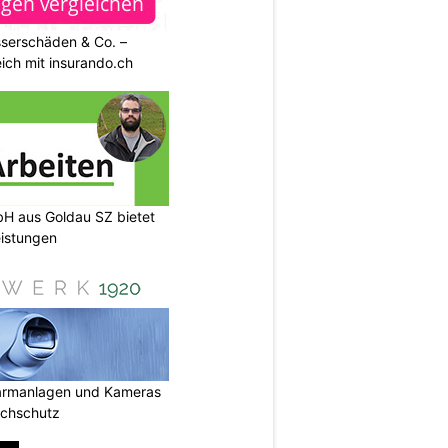
sserschäden & Co. –
ich mit insurando.ch
H aus Goldau SZ bietet
eistungen
armanlagen und Kameras
uchschutz