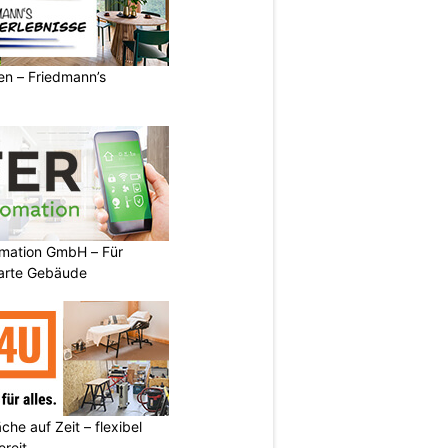
ren – Friedmann’s
mation GmbH – Für
arte Gebäude
he auf Zeit – flexibel
reit