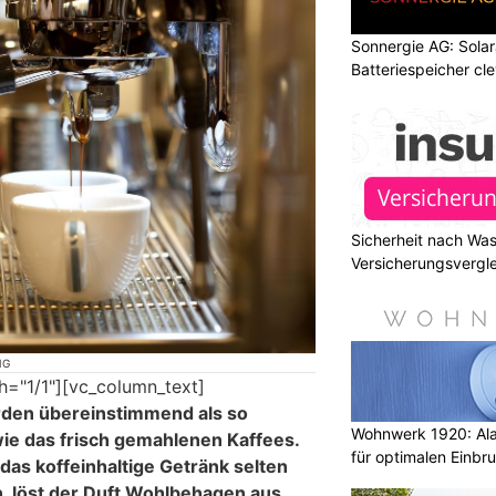
Sonnergie AG: Solar
Batteriespeicher cl
Sicherheit nach Wa
Versicherungsvergle
NG
h="1/1"][vc_column_text]
den übereinstimmend als so
Wohnwerk 1920: Al
 das frisch gemahlenen Kaffees.
für optimalen Einbr
 das koffeinhaltige Getränk selten
n, löst der Duft Wohlbehagen aus.