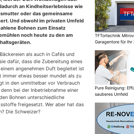
 dadurch an Kindheitserlebnisse wie
ssmutter oder das gemeinsame
ert. Und obwohl im privaten Umfeld
emahlene Bohnen zum Einsatz
emühlen noch heute zu den am
TFTortechnik Mitro
Garagentore für Ihr
haltsgeräten.
 Bäckereien als auch in Cafés und
sie dafür, dass die Zubereitung eines
 einem angenehmen Duft begleitet ist
t immer etwas besser mundet als zu
gt in den unmittelbar vor Verbrauch
Pure Reinigung: Effi
 denn bei der Inbetriebnahme einer
sauberes Umfeld
den Bohnen unterschiedliche
toffe freigesetzt. Wer aber hat das
n? Die Schweizer?