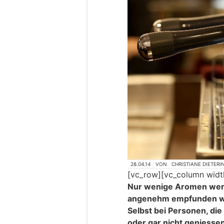
28.04.14
VON
CHRISTIANE DIETERI
[vc_row][vc_column widt
Nur wenige Aromen wer
angenehm empfunden wie
Selbst bei Personen, die
oder gar nicht geniesse