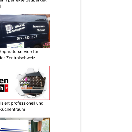
d
Reparaturservice für
der Zentralschweiz
siert professionell und
n Küchentraum