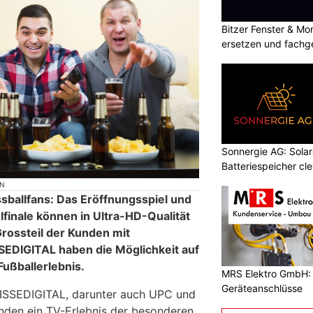
Bitzer Fenster & M
ersetzen und fachg
Sonnergie AG: Solar
Batteriespeicher cl
ON
ssballfans: Das Eröffnungsspiel und
elfinale können in Ultra-HD-Qualität
rossteil der Kunden mit
SEDIGITAL haben die Möglichkeit auf
Fußballerlebnis.
MRS Elektro GmbH: E
Geräteanschlüsse
UISSEDIGITAL, darunter auch UPC und
unden ein TV-Erlebnis der besonderen