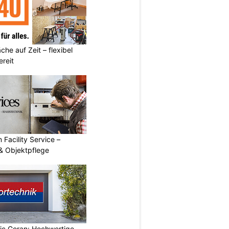
he auf Zeit – flexibel
reit
 Facility Service –
& Objektpflege
vic Goran: Hochwertige