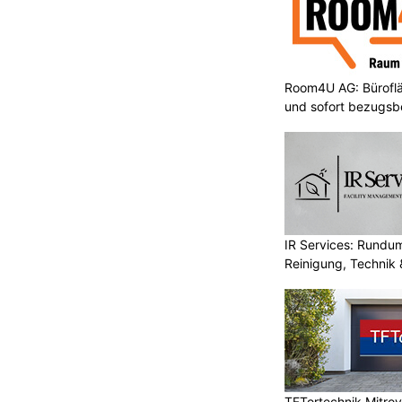
Room4U AG: Bürofläc
und sofort bezugsbe
IR Services: Rundum
Reinigung, Technik 
TFTortechnik Mitro