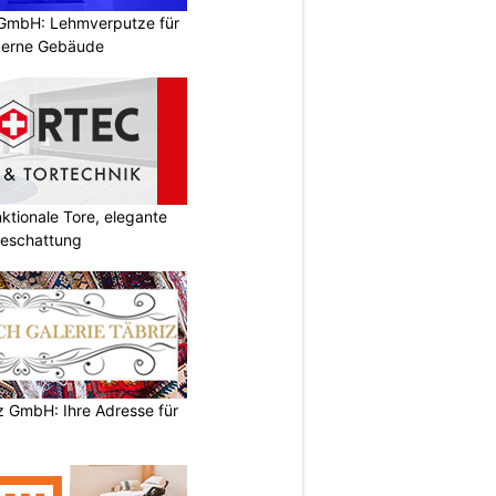
 GmbH: Lehmverputze für
derne Gebäude
tionale Tore, elegante
Beschattung
z GmbH: Ihre Adresse für