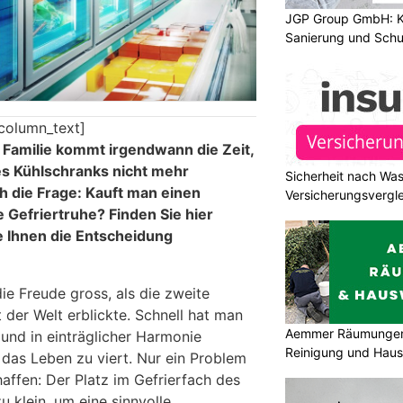
JGP Group GmbH: K
Sanierung und Schu
column_text]
Familie kommt irgendwann die Zeit,
des Kühlschranks nicht mehr
Sicherheit nach Wa
ch die Frage: Kauft man einen
Versicherungsvergle
 Gefriertruhe? Finden Sie hier
e Ihnen die Entscheidung
die Freude gross, als die zweite
 der Welt erblickte. Schnell hat man
Aemmer Räumungen 
und in einträglicher Harmonie
Reinigung und Hau
 das Leben zu viert. Nur ein Problem
affen: Der Platz im Gefrierfach des
u klein, um eine sinnvolle