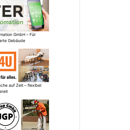
mation GmbH – Für
arte Gebäude
he auf Zeit – flexibel
reit