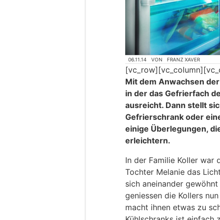
06.11.14
VON
FRANZ XAVER
[vc_row][vc_column][vc_
Mit dem Anwachsen der 
in der das Gefrierfach 
ausreicht. Dann stellt si
Gefrierschrank oder eine
einige Überlegungen, di
erleichtern.
In der Familie Koller war 
Tochter Melanie das Licht
sich aneinander gewöhnt 
geniessen die Kollers nun
macht ihnen etwas zu sch
Kühlschranks ist einfach z