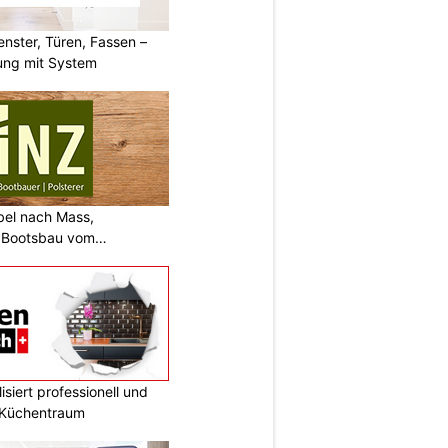
ster, Türen, Fassen –
ung mit System
bel nach Mass,
d Bootsbau vom
siert professionell und
n Küchentraum