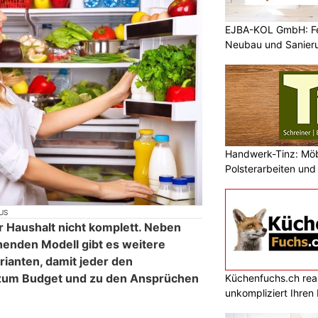
EJBA-KOL GmbH: Fen
Neubau und Sanier
Handwerk-Tinz: Mö
Polsterarbeiten un
Fachbetrieb
US
r Haushalt nicht komplett. Neben
henden Modell gibt es weitere
ianten, damit jeder den
r zum Budget und zu den Ansprüchen
Küchenfuchs.ch reali
unkompliziert Ihre