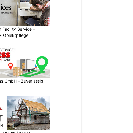
 Facility Service –
& Objektpflege
s GmbH – Zuverlässig,
vice von Kessler