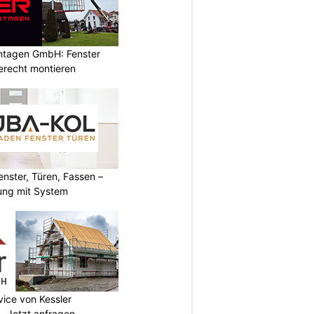
ontagen GmbH: Fenster
erecht montieren
ster, Türen, Fassen –
ung mit System
vice von Kessler
 Jetzt anfragen