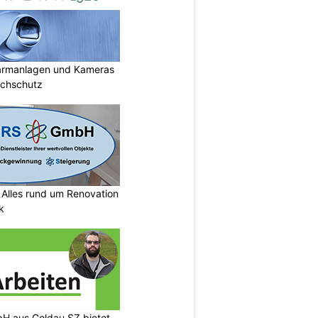
armanlagen und Kameras
uchschutz
lles rund um Renovation
k
H aus Goldau SZ bietet