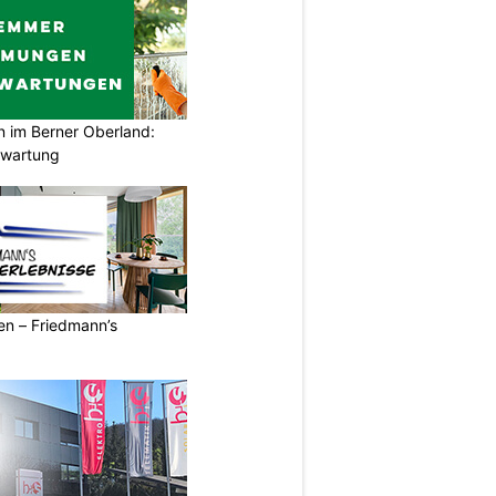
im Berner Oberland:
swartung
ren – Friedmann’s