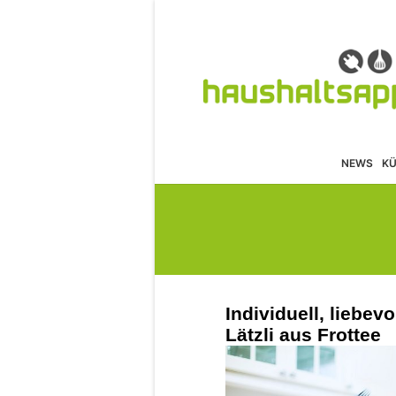
NEWS
K
Individuell, liebev
Lätzli aus Frottee