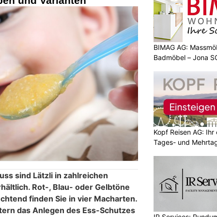
rben und Varianten
BIMAG AG: Massmöb
Badmöbel – Jona S
Kopf Reisen AG: Ihr 
Tages- und Mehrtag
ss sind Lätzli in zahlreichen
ältlich. Rot-, Blau- oder Gelbtöne
euchtend finden Sie in vier Macharten.
htern das Anlegen des Ess-Schutzes
IR Services: Rundum