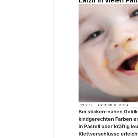
Lätzli in vielen Fa
19.06.17
AGENTUR BELMEDIA
Bei sticken-nähen Goldku
kindgerechten Farben erh
in Pastell oder kräftig l
Klettverschlüsse erleic