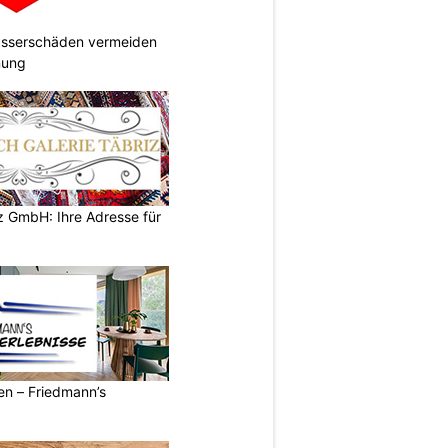
Wasserschäden vermeiden
anung
z GmbH: Ihre Adresse für
ren – Friedmann’s