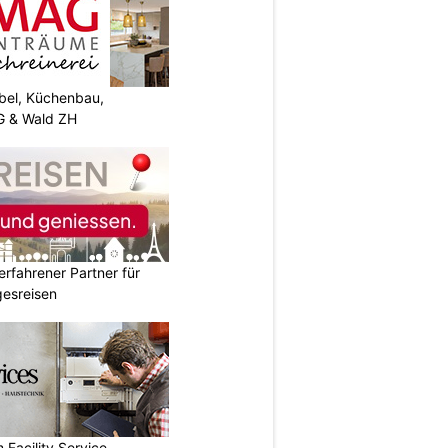
el, Küchenbau,
G & Wald ZH
erfahrener Partner für
esreisen
 Facility Service –