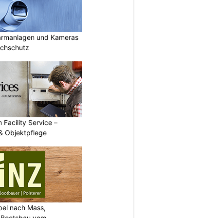
armanlagen und Kameras
uchschutz
 Facility Service –
& Objektpflege
bel nach Mass,
d Bootsbau vom