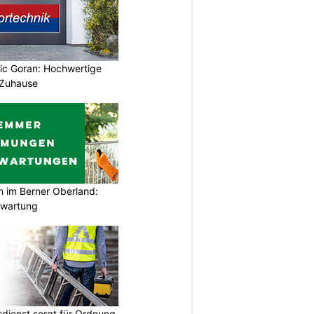
vic Goran: Hochwertige
 Zuhause
im Berner Oberland:
swartung
dienst sorgt für Ordnung