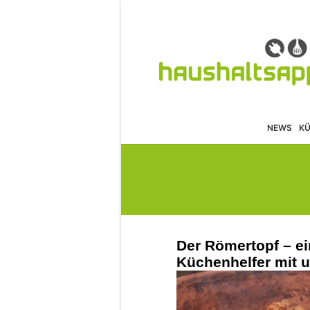
NEWS
K
Der Römertopf – ei
Küchenhelfer mit u