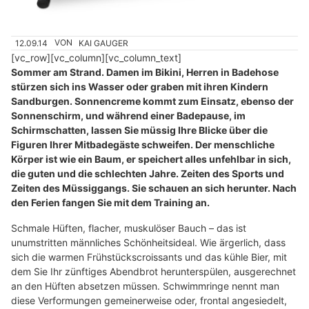
12.09.14
VON
KAI GAUGER
[vc_row][vc_column][vc_column_text]
Sommer am Strand. Damen im Bikini, Herren in Badehose
stürzen sich ins Wasser oder graben mit ihren Kindern
Sandburgen. Sonnencreme kommt zum Einsatz, ebenso der
Sonnenschirm, und während einer Badepause, im
Schirmschatten, lassen Sie müssig Ihre Blicke über die
Figuren Ihrer Mitbadegäste schweifen. Der menschliche
Körper ist wie ein Baum, er speichert alles unfehlbar in sich,
die guten und die schlechten Jahre. Zeiten des Sports und
Zeiten des Müssiggangs. Sie schauen an sich herunter. Nach
den Ferien fangen Sie mit dem Training an.
Schmale Hüften, flacher, muskulöser Bauch – das ist
unumstritten männliches Schönheitsideal. Wie ärgerlich, dass
sich die warmen Frühstückscroissants und das kühle Bier, mit
dem Sie Ihr zünftiges Abendbrot herunterspülen, ausgerechnet
an den Hüften absetzen müssen. Schwimmringe nennt man
diese Verformungen gemeinerweise oder, frontal angesiedelt,