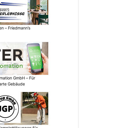
ren – Friedmann’s
mation GmbH – Für
arte Gebäude
omplettlösungen für