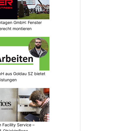
ontagen GmbH: Fenster
erecht montieren
H aus Goldau SZ bietet
eistungen
 Facility Service –
& Objektpflege