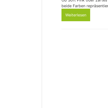
Ob Soft Pink oder zartes
beide Farben repräsentie
Weiterlesen