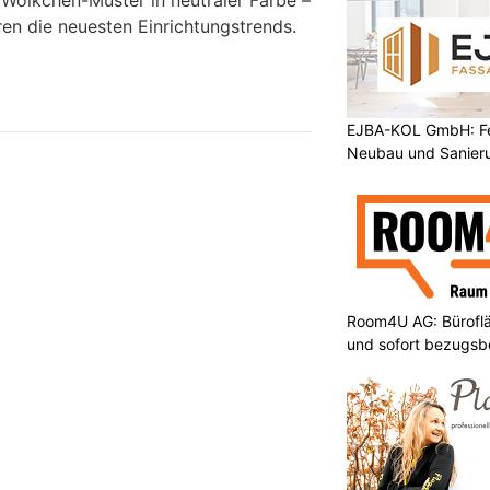
 Wölkchen-Muster in neutraler Farbe –
ren die neuesten Einrichtungstrends.
EJBA-KOL GmbH: Fen
Neubau und Sanier
Room4U AG: Bürofläc
und sofort bezugsbe