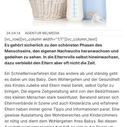
24.04.14
AGENTUR BELMEDIA
[vc_row][vc_column width="1/1"][vc_column_text]
Es gehört sicherlich zu den schönsten Phasen des
Menschseins, den eigenen Nachwuchs heranwachsen und
gedeihen zu sehen. In die Elternrolle selbst hineinwachsen,
dazu verbleibt den Eltern aber oft nicht die Zeit.
Ein Schnelllernverfahren löst das andere ab und ständig geht
es dabei um das Baby. Dem Wohlergehen und der Gesundheit
des Kindes zuliebe sind Eltern meist bereit, selbst Opfer zu
bringen. Die eigene Zeitgestaltung wird von den Bedürfnissen
des kleinen Menschen stark beeinflusst. Beratend setzen sich
Elternverbände in Szene und auch Kinderärzte und erfahrene
Eltern haben immer gerne Tipps und Informationen parat. Eine
gewisse Ausstattung des Wohnbereiches und Kinderzimmers
ist nötig und dient dem Wohlergehen Ihres Babys. Bei diesen
Ausstattungskomponenten handelt es sich in der Regel um