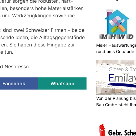
Dafür sorgen die robusten, hart-
len, besonders hohe Materialstärken
n und Werkzeugklingen sowie die
 sind zwei Schweizer Firmen – beide
isende Ideen, die Alltagsgegenstände
ren. Sie haben diese Hingabe zur
Meier Hauswartungs
rund ums Gebäude
e tun.
und Nespresso
Facebook
Whatsapp
Von der Planung bis 
Bau GmbH steht Ihn