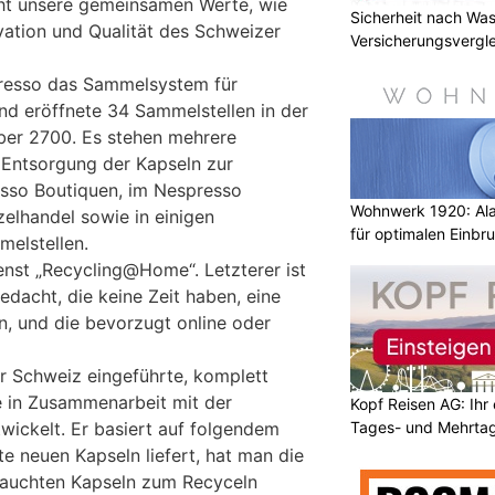
cht unsere gemeinsamen Werte, wie
Sicherheit nach Wa
vation und Qualität des Schweizer
Versicherungsvergle
presso das Sammelsystem für
nd eröffnete 34 Sammelstellen in der
ber 2700. Es stehen mehrere
 Entsorgung der Kapseln zur
esso Boutiquen, im Nespresso
Wohnwerk 1920: Al
elhandel sowie in einigen
für optimalen Einbr
elstellen.
enst „Recycling@Home“. Letzterer ist
gedacht, die keine Zeit haben, eine
, und die bevorzugt online oder
er Schweiz eingeführte, komplett
e in Zusammenarbeit mit der
Kopf Reisen AG: Ihr 
Tages- und Mehrtag
wickelt. Er basiert auf folgendem
e neuen Kapseln liefert, hat man die
rauchten Kapseln zum Recyceln