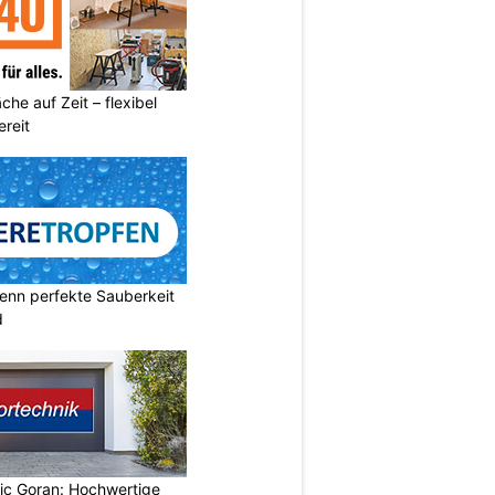
he auf Zeit – flexibel
reit
enn perfekte Sauberkeit
d
vic Goran: Hochwertige