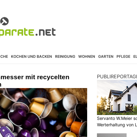
ÜCHE
KOCHEN UND BACKEN
REINIGUNG
WOHNEN
GARTEN
PFLEGE
E
nmesser mit recycelten
PUBLIREPORTAG
n
Servanto W.Meier sor
Werterhaltung von 