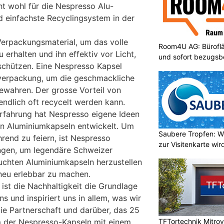
t wohl für die Nespresso Alu-
d einfachste Recyclingsystem in der
Verpackungsmaterial, um das volle
Room4U AG: Bürofläc
erhalten und ihn effektiv vor Licht,
und sofort bezugsbe
 schützen. Eine Nespresso Kapsel
verpackung, um die geschmackliche
bewahren. Der grosse Vorteil von
endlich oft recycelt werden kann.
rfahrung hat Nespresso eigene Ideen
n Aluminiumkapseln entwickelt. Um
Saubere Tropfen: W
rend zu feiern, ist Nespresso
zur Visitenkarte wir
ngen, um legendäre Schweizer
uchten Aluminiumkapseln herzustellen
neu erlebbar zu machen.
ist die Nachhaltigkeit die Grundlage
 und inspiriert uns in allem, was wir
die Partnerschaft und darüber, das 25
TFTortechnik Mitro
m der Nespresso-Kapseln mit einem