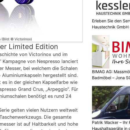
Erleben Sie den Ser
Haustechnik GmbH –
(Bild: © Victorinox)
r Limited Edition
schichte von Victorinox und im
“ Kampagne von Nespresso lanciert
eer Messer, bei welchem die Schalen
BIMAG AG: Massmöb
 Aluminiumkapseln hergestellt sind.
Badmöbel – Jona S
t es in der gleichen Kapselfarbe wie
spresso Grand Crus, „Arpeggio“. Für
iniumschalen benötigt es rund 24
erie gelten vielen Nutzern weltweit
en Taschenwerkzeugs. Die gesamte
Patrik Wacker – Ihr 
messer ist auf Haltbarkeit und hohe
Haushaltsgeräte in 