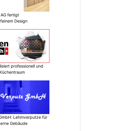
AG fertigt
 feinem Design
siert professionell und
n Küchentraum
 GmbH: Lehmverputze für
derne Gebäude