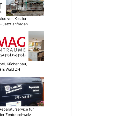
vice von Kessler
 Jetzt anfragen
el, Küchenbau,
G & Wald ZH
Reparaturservice für
der Zentralschweiz