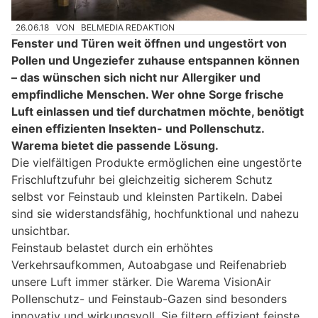
26.06.18
VON
BELMEDIA REDAKTION
Fenster und Türen weit öffnen und ungestört von
Pollen und Ungeziefer zuhause entspannen können
– das wünschen sich nicht nur Allergiker und
empfindliche Menschen. Wer ohne Sorge frische
Luft einlassen und tief durchatmen möchte, benötigt
einen effizienten Insekten- und Pollenschutz.
Warema bietet die passende Lösung.
Die vielfältigen Produkte ermöglichen eine ungestörte
Frischluftzufuhr bei gleichzeitig sicherem Schutz
selbst vor Feinstaub und kleinsten Partikeln. Dabei
sind sie widerstandsfähig, hochfunktional und nahezu
unsichtbar.
Feinstaub belastet durch ein erhöhtes
Verkehrsaufkommen, Autoabgase und Reifenabrieb
unsere Luft immer stärker. Die Warema VisionAir
Pollenschutz- und Feinstaub-Gazen sind besonders
innovativ und wirkungsvoll. Sie filtern effizient feinste