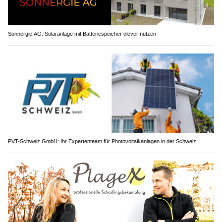
Sonnergie AG: Solaranlage mit Batteriespeicher clever nutzen
PVT-Schweiz GmbH: Ihr Expertenteam für Photovoltaikanlagen in der Schweiz