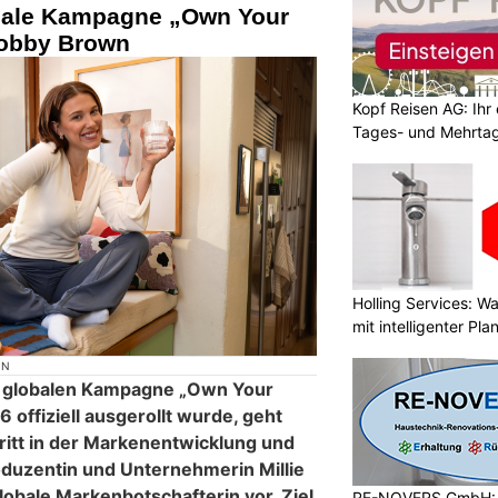
obale Kampagne „Own Your
Bobby Brown
Kopf Reisen AG: Ihr 
Tages- und Mehrtag
Holling Services: 
mit intelligenter Pl
ON
n globalen Kampagne „Own Your
6 offiziell ausgerollt wurde, geht
itt in der Markenentwicklung und
roduzentin und Unternehmerin Millie
lobale Markenbotschafterin vor. Ziel
RE-NOVERS GmbH: A