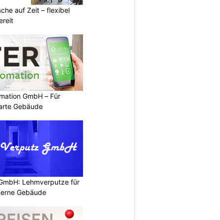
he auf Zeit – flexibel
reit
mation GmbH – Für
arte Gebäude
 GmbH: Lehmverputze für
derne Gebäude