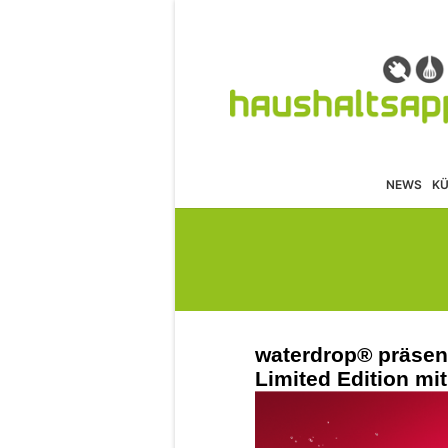
NEWS
K
waterdrop® präse
Limited Edition mi