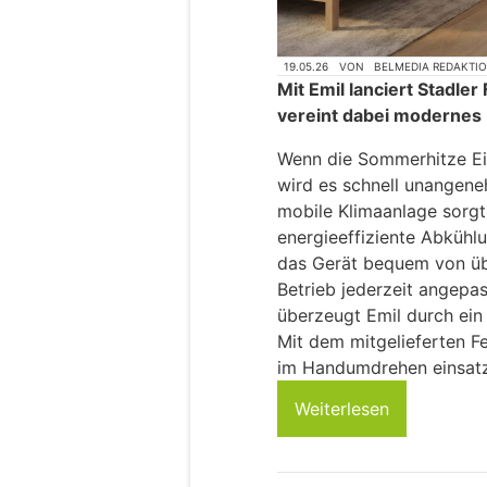
19.05.26
VON
BELMEDIA REDAKTI
Mit Emil lanciert Stadle
vereint dabei modernes D
Wenn die Sommerhitze Ein
wird es schnell unangene
mobile Klimaanlage sorgt
energieeffiziente Abkühlu
das Gerät bequem von üb
Betrieb jederzeit angepa
überzeugt Emil durch ein
Mit dem mitgelieferten F
im Handumdrehen einsatz
Weiterlesen