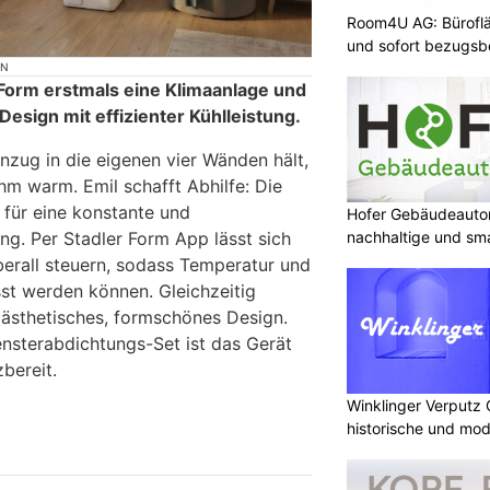
Room4U AG: Bürofläc
und sofort bezugsbe
ON
r Form erstmals eine Klimaanlage und
esign mit effizienter Kühlleistung.
zug in die eigenen vier Wänden hält,
hm warm. Emil schafft Abhilfe: Die
 für eine konstante und
Hofer Gebäudeauto
nachhaltige und sm
ng. Per Stadler Form App lässt sich
erall steuern, sodass Temperatur und
sst werden können. Gleichzeitig
 ästhetisches, formschönes Design.
ensterabdichtungs-Set ist das Gerät
bereit.
Winklinger Verputz
historische und mo