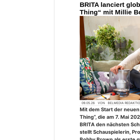
BRITA lanciert gl
Thing“ mit Millie 
09.05.26
VON
BELMEDIA REDAKTI
Mit dem Start der neue
Thing“, die am 7. Mai 202
BRITA den nächsten Schr
stellt Schauspielerin, P
Bobby Brown als erste g