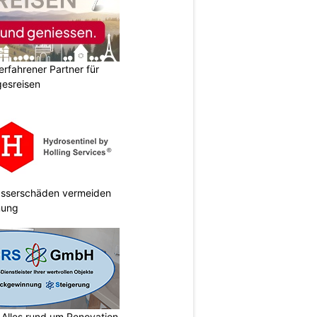
erfahrener Partner für
esreisen
Wasserschäden vermeiden
anung
lles rund um Renovation