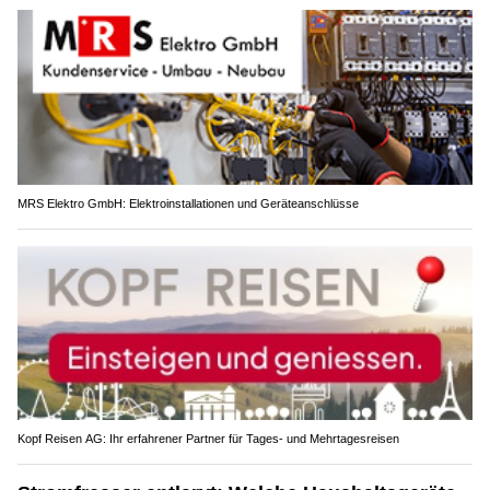
MRS Elektro GmbH: Elektroinstallationen und Geräteanschlüsse
Kopf Reisen AG: Ihr erfahrener Partner für Tages- und Mehrtagesreisen