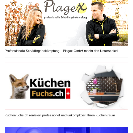
Professionelle Schädlingsbekämpfung – Plagex GmbH macht den Unterschied
Küchenfuchs.ch realisiert professionell und unkompliziert Ihren Küchentraum