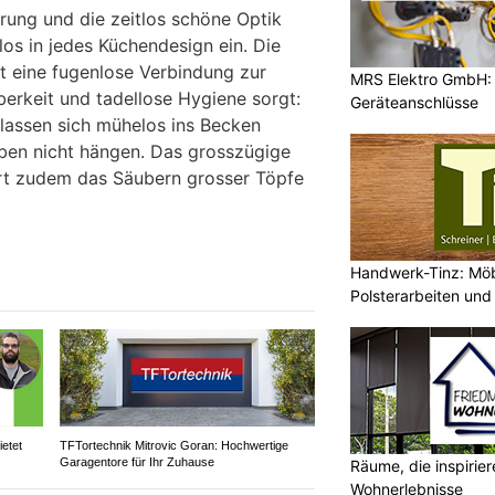
MRS Elektro GmbH: E
Geräteanschlüsse
ON
ichen Design, das stilvolle Eleganz
Handwerk-Tinz: Mö
lität verbindet, präsentieren sich
Polsterarbeiten un
Fachbetrieb
cken von Franke als moderne
her Unterbaubecken aus Keramik.
hrung und die zeitlos schöne Optik
los in jedes Küchendesign ein. Die
 eine fugenlose Verbindung zur
Räume, die inspirie
uberkeit und tadellose Hygiene sorgt:
Wohnerlebnisse