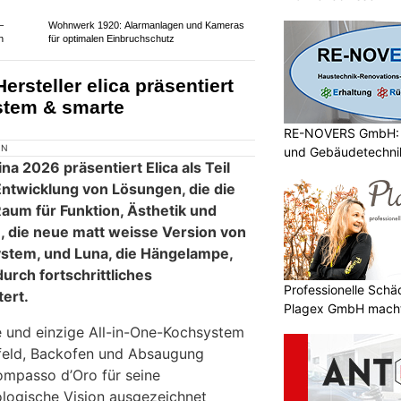
 lassen sich mühelos ins Becken
ben nicht hängen. Das grosszügige
rt zudem das Säubern grosser Töpfe
RE-NOVERS GmbH: A
und Gebäudetechni
etet
TFTortechnik Mitrovic Goran: Hochwertige
Garagentore für Ihr Zuhause
Professionelle Sch
Plagex GmbH macht