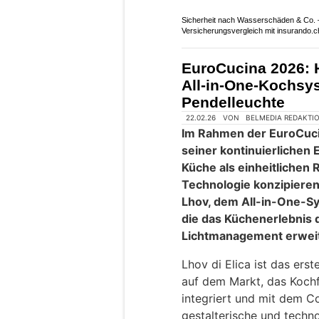
Krümel und Flüssigkeiten
wischen, Rückstände blei
Beckenvolumen erleichte
und Pfannen.
Weiterlesen
Lüönd Arbeiten GmbH aus Goldau SZ bi
verlässliche Dienstleistungen