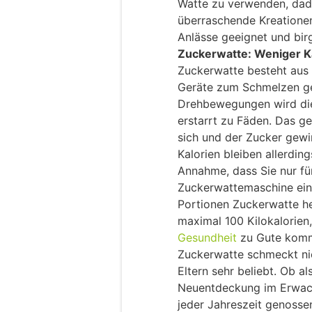
Watte zu verwenden, dad
überraschende Kreationen
Anlässe geeignet und bir
Zuckerwatte: Weniger Ka
Zuckerwatte besteht aus 
Geräte zum Schmelzen ge
Drehbewegungen wird die
erstarrt zu Fäden. Das g
sich und der Zucker gewi
Kalorien bleiben allerdin
Annahme, dass Sie nur fü
Zuckerwattemaschine einf
Portionen Zuckerwatte her
maximal 100 Kilokalorien
Gesundheit
zu Gute komm
Zuckerwatte schmeckt nic
Eltern sehr beliebt. Ob a
Neuentdeckung im Erwach
jeder Jahreszeit genosse