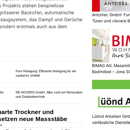
–
Wohnwerk 1920: Alarmanlagen und Kameras
h
für optimalen Einbruchschutz
Antortec GmbH: Funk
Türen und clevere 
rsteller elica präsentiert
stem & smarte
BIMAG AG: Massmöb
Badmöbel – Jona S
Lüönd Arbeiten Gmb
verlässliche Dienstl