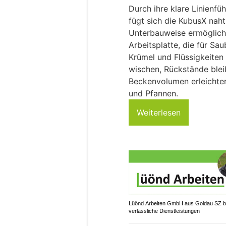
31.01.26
VON
BELMEDIA REDAKTI
Mit ihrem aussergewöhnl
mit praktischer Funktiona
die KubusX Fraceram Be
Interpretation klassisc
Durch ihre klare Linienfü
fügt sich die KubusX naht
Unterbauweise ermöglicht
Arbeitsplatte, die für Sa