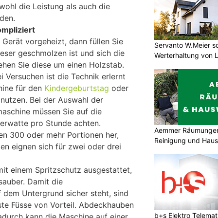
owohl die Leistung als auch die
rden.
mpliziert
Gerät vorgeheizt, dann füllen Sie
Servanto W.Meier sor
ieser geschmolzen ist und sich die
Werterhaltung von 
ehen Sie diese um einen Holzstab.
i Versuchen ist die Technik erlernt
hine für den
Kindergeburtstag
oder
nutzen. Bei der Auswahl der
aschine müssen Sie auf die
rwatte pro Stunde achten.
Aemmer Räumungen 
en 300 oder mehr Portionen her,
Reinigung und Hau
en eignen sich für zwei oder drei
mit einem Spritzschutz ausgestattet,
sauber. Damit die
dem Untergrund sicher steht, sind
ste Füsse von Vorteil. Abdeckhauben
b+s Elektro Telema
dadurch kann die Maschine auf einer