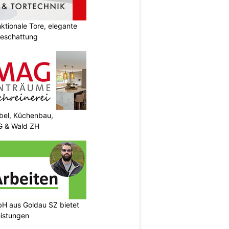
tionale Tore, elegante
Beschattung
el, Küchenbau,
G & Wald ZH
H aus Goldau SZ bietet
eistungen