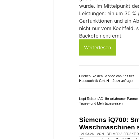
Sicherheit nach Wasserschäden & Co. 
Versicherungsvergleich mit insurando.c
EuroCucina 2026: He
All-in-One-Kochsy
Pendelleuchte