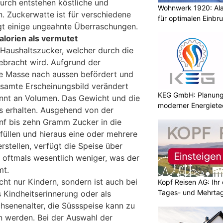
urch entstehen köstliche und
Wohnwerk 1920: Al
. Zuckerwatte ist für verschiedene
für optimalen Einbr
gt einige ungeahnte Überraschungen.
lorien als vermutet
Haushaltszucker, welcher durch die
bracht wird. Aufgrund der
 Masse nach aussen befördert und
esamte Erscheinungsbild verändert
KEG GmbH: Planung 
nnt an Volumen. Das Gewicht und die
moderner Energiete
gs erhalten. Ausgehend von der
nf bis zehn Gramm Zucker in die
üllen und hieraus eine oder mehrere
stellen, verfügt die Speise über
, oftmals wesentlich weniger, was der
t.
ht nur Kindern, sondern ist auch bei
Kopf Reisen AG: Ihr 
Tages- und Mehrtag
ls Kindheitserinnerung oder als
senenalter, die Süssspeise kann zu
n werden. Bei der Auswahl der