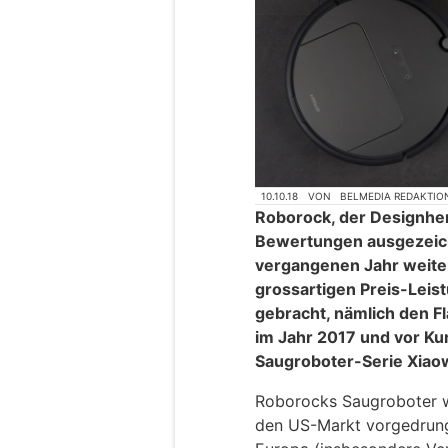
10.10.18
VON
BELMEDIA REDAKTIO
Roborock, der Designher
Bewertungen ausgezeich
vergangenen Jahr weite
grossartigen Preis-Leis
gebracht, nämlich den F
im Jahr 2017 und vor K
Saugroboter-Serie Xiao
Roborocks Saugroboter w
den US-Markt vorgedrung