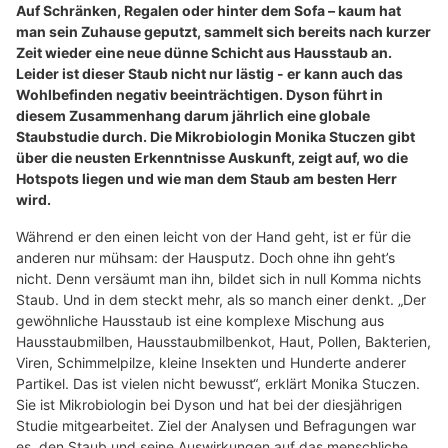
Auf Schränken, Regalen oder hinter dem Sofa – kaum hat
man sein Zuhause geputzt, sammelt sich bereits nach kurzer
Zeit wieder eine neue dünne Schicht aus Hausstaub an.
Leider ist dieser Staub nicht nur lästig - er kann auch das
Wohlbefinden negativ beeinträchtigen. Dyson führt in
diesem Zusammenhang darum jährlich eine globale
Staubstudie durch. Die Mikrobiologin Monika Stuczen gibt
über die neusten Erkenntnisse Auskunft, zeigt auf, wo die
Hotspots liegen und wie man dem Staub am besten Herr
wird.
Während er den einen leicht von der Hand geht, ist er für die
anderen nur mühsam: der Hausputz. Doch ohne ihn geht’s
nicht. Denn versäumt man ihn, bildet sich in null Komma nichts
Staub. Und in dem steckt mehr, als so manch einer denkt. „Der
gewöhnliche Hausstaub ist eine komplexe Mischung aus
Hausstaubmilben, Hausstaubmilbenkot, Haut, Pollen, Bakterien,
Viren, Schimmelpilze, kleine Insekten und Hunderte anderer
Partikel. Das ist vielen nicht bewusst“, erklärt Monika Stuczen.
Sie ist Mikrobiologin bei Dyson und hat bei der diesjährigen
Studie mitgearbeitet. Ziel der Analysen und Befragungen war
es, den Staub und seine Auswirkungen auf das menschliche