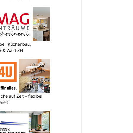
el, Küchenbau,
G & Wald ZH
he auf Zeit – flexibel
reit