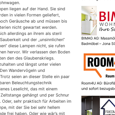
Wohnwagen.
pen liegen auf der Hand. Sie sind
rden in vielen Formen geliefert,
noch Geräusche ab und müssen bis
terien nicht gewartet werden.
ch allerdings an ihrem als steril
BIMAG AG: Massmöb
r Sauberkeit und der „unsinnlichen“
Badmöbel – Jona S
eben“ diese Lampen nicht, sie rufen
en hervor. Wir verlassen den Boden
ten den des Glaubenskriegs.
zuhalten und längst unter vielen
 Den Wandervögeln und
rotz seien an dieser Stelle ein paar
lbaren Beleuchtungstechnik
Room4U AG: Bürofläc
und sofort bezugsbe
 jenes Leselicht, das mit einem
 Zeltstange gehängt und per Schnur
 Oder, sehr praktisch für Arbeiten im
pe, mit der Sie bei sehr hellem
de frei haben. Oder wie wär’s mit