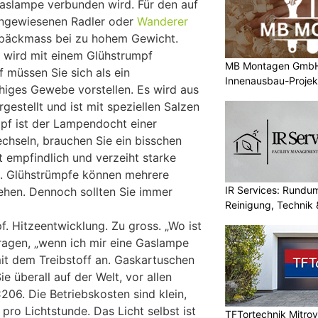
aslampe verbunden wird. Für den auf
ngewiesenen Radler oder
Wanderer
Gepäckmass bei zu hohem Gewicht.
 wird mit einem Glühstrumpf
MB Montagen GmbH: 
 müssen Sie sich als ein
Innenausbau-Projek
higes Gewebe vorstellen. Es wird aus
estellt und ist mit speziellen Salzen
mpf ist der Lampendocht einer
chseln, brauchen Sie ein bisschen
st empfindlich und verzeiht starke
t. Glühstrümpfe können mehrere
IR Services: Rundum
ehen. Dennoch sollten Sie immer
Reinigung, Technik 
. Hitzeentwicklung. Zu gross. „Wo ist
fragen, „wenn ich mir eine Gaslampe
it dem Treibstoff an. Gaskartuschen
e überall auf der Welt, vor allen
06. Die Betriebskosten sind klein,
 pro Lichtstunde. Das Licht selbst ist
TFTortechnik Mitro