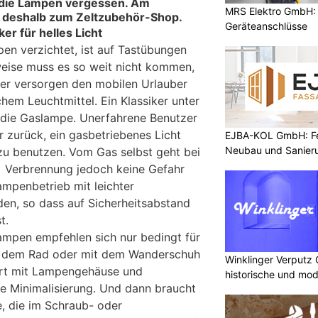
en die Lampen vergessen. Am
MRS Elektro GmbH: E
r deshalb zum Zeltzubehör-Shop.
Geräteanschlüsse
er für helles Licht
en verzichtet, ist auf Tastübungen
weise muss es so weit nicht kommen,
er versorgen den mobilen Urlauber
chem Leuchtmittel. Ein Klassiker unter
 die Gaslampe. Unerfahrene Benutzer
r zurück, ein gasbetriebenes Licht
EJBA-KOL GmbH: Fen
Neubau und Sanier
zu benutzen. Vom Gas selbst geht bei
) Verbrennung jedoch keine Gefahr
Lampenbetrieb mit leichter
en, so dass auf Sicherheitsabstand
t.
mpen empfehlen sich nur bedingt für
f dem Rad oder mit dem Wanderschuh
Winklinger Verputz
art mit Lampengehäuse und
historische und mo
ne Minimalisierung. Und dann braucht
, die im Schraub- oder