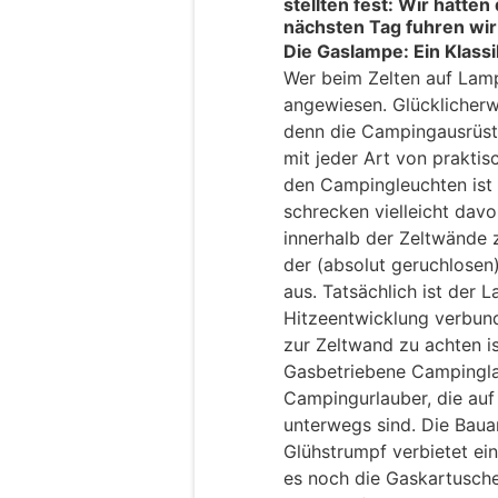
stellten fest: Wir hatt
nächsten Tag fuhren wi
Die Gaslampe: Ein Klassik
Wer beim Zelten auf Lamp
angewiesen. Glücklicher
denn die Campingausrüst
mit jeder Art von praktis
den Campingleuchten ist
schrecken vielleicht davo
innerhalb der Zeltwände 
der (absolut geruchlosen
aus. Tatsächlich ist der 
Hitzeentwicklung verbund
zur Zeltwand zu achten is
Gasbetriebene Campingla
Campingurlauber, die au
unterwegs sind. Die Bau
Glühstrumpf verbietet ei
es noch die Gaskartusche