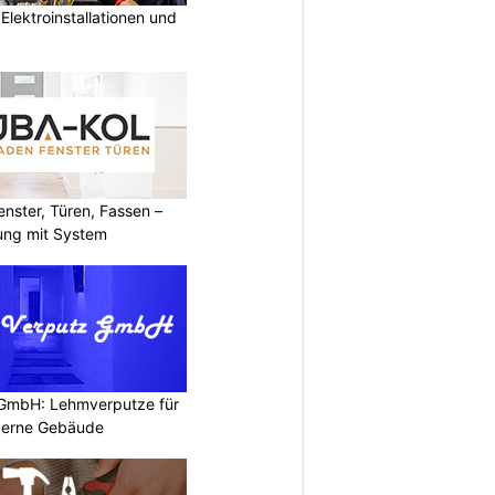
lektroinstallationen und
ster, Türen, Fassen –
ung mit System
 GmbH: Lehmverputze für
derne Gebäude