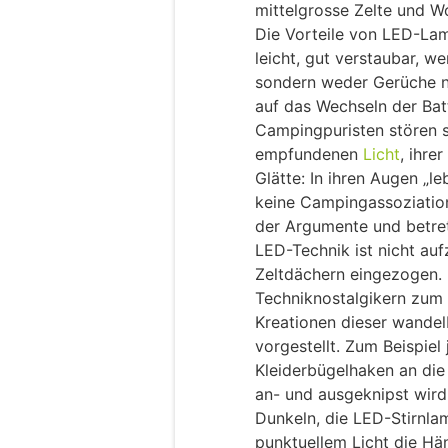
mittelgrosse Zelte und 
Die Vorteile von LED-Lam
leicht, gut verstaubar, we
sondern weder Gerüche 
auf das Wechseln der Bat
Campingpuristen stören si
empfundenen
Licht
, ihre
Glätte: In ihren Augen „l
keine Campingassoziation
der Argumente und betre
LED-Technik ist nicht auf
Zeltdächern eingezogen.
Techniknostalgikern zum T
Kreationen dieser wande
vorgestellt. Zum Beispiel
Kleiderbügelhaken an die
an- und ausgeknipst wird.
Dunkeln, die LED-Stirnlam
punktuellem Licht die Hän