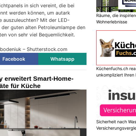
chtpanels in sich vereint, die bei
ennt werden können, um autark
Räume, die inspirie
e auszuleuchten? Mit der LED-
Wohnerlebnisse
der guten alten Petroleumlampe den
en von sehr viel Bequemlichkeit.
obodeniuk – Shutterstock.com
Facebook
Whatsapp
Küchenfuchs.ch reali
unkompliziert Ihre
 erweitert Smart-Home-
räte für Küche
Sicherheit nach Wa
Versicherungsvergle