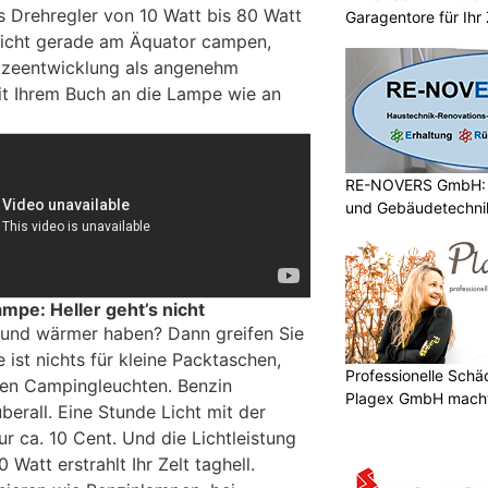
s Drehregler von 10 Watt bis 80 Watt
Garagentore für Ihr
icht gerade am Äquator campen,
itzeentwicklung als angenehm
it Ihrem Buch an die Lampe wie an
RE-NOVERS GmbH: A
und Gebäudetechni
mpe: Heller geht’s nicht
r und wärmer haben? Dann greifen Sie
 ist nichts für kleine Packtaschen,
Professionelle Sch
 den Campingleuchten. Benzin
Plagex GmbH macht
erall. Eine Stunde Licht mit der
r ca. 10 Cent. Und die Lichtleistung
 Watt erstrahlt Ihr Zelt taghell.