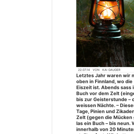
22.07.14
VON
KAI GAUGER
Letztes Jahr waren wir m
oben in Finnland, wo die
Eiszeit ist. Abends sass
Buch vor dem Zelt (einge
bis zur Geisterstunde –
weissen Nächte. – Dieses 
Tage, Pinien und Zikade
Zelt (gegen die Mücken 
las ein Buch – bis neun.
innerhalb von 20 Minute