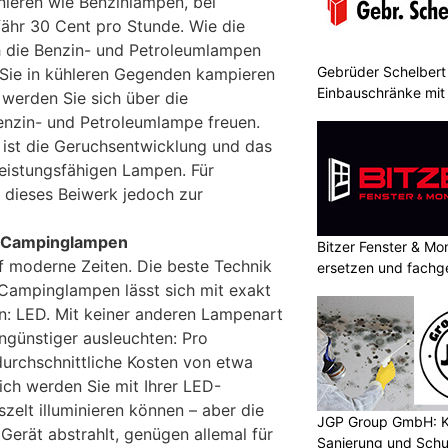
ieren wie Benzinlampen, bei
ähr 30 Cent pro Stunde. Wie die
 die Benzin- und Petroleumlampen
Gebrüder Schelbert 
 Sie in kühleren Gegenden kampieren
Einbauschränke mit
 werden Sie sich über die
nzin- und Petroleumlampe freuen.
 ist die Geruchsentwicklung und das
leistungsfähigen Lampen. Für
 dieses Beiwerk jedoch zur
-Campinglampen
Bitzer Fenster & M
uf moderne Zeiten. Die beste Technik
ersetzen und fachg
e Campinglampen lässt sich mit exakt
n: LED. Mit keiner anderen Lampenart
ngünstiger ausleuchten: Pro
urchschnittliche Kosten von etwa
lich werden Sie mit Ihrer LED-
elt illuminieren können – aber die
JGP Group GmbH: K
Gerät abstrahlt, genügen allemal für
Sanierung und Schu