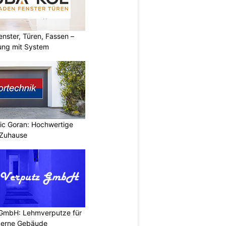
ster, Türen, Fassen –
ung mit System
vic Goran: Hochwertige
 Zuhause
 GmbH: Lehmverputze für
derne Gebäude