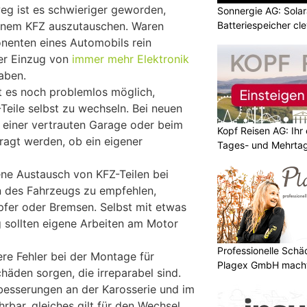
eg ist es schwieriger geworden,
Sonnergie AG: Solar
Batteriespeicher cl
einem KFZ auszutauschen. Waren
nenten eines Automobils rein
er Einzug von
immer mehr Elektronik
aben.
st es noch problemlos möglich,
eile selbst zu wechseln. Bei neuen
n einer vertrauten Garage oder beim
Kopf Reisen AG: Ihr 
agt werden, ob ein eigener
Tages- und Mehrtag
ene Austausch von KFZ-Teilen bei
 des Fahrzeugs zu empfehlen,
fer oder Bremsen. Selbst mit etwas
 sollten eigene Arbeiten am Motor
Professionelle Sch
ere Fehler bei der Montage für
Plagex GmbH macht
den sorgen, die irreparabel sind.
besserungen an der Karosserie und im
rbar, gleiches gilt für den Wechsel