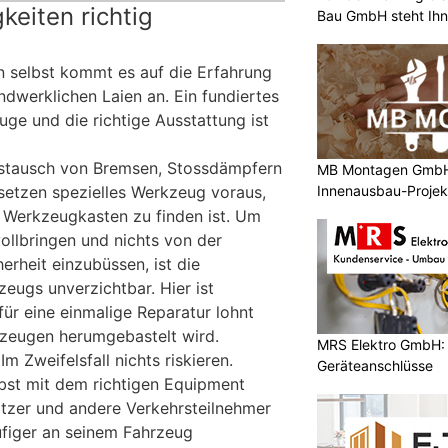
keiten richtig
Bau GmbH steht Ihn
 selbst kommt es auf die Erfahrung
dwerklichen Laien an. Ein fundiertes
ge und die richtige Ausstattung ist
ustausch von Bremsen, Stossdämpfern
MB Montagen GmbH: 
etzen spezielles Werkzeug voraus,
Innenausbau-Projek
n Werkzeugkasten zu finden ist. Um
vollbringen und nichts von der
erheit einzubüssen, ist die
eugs unverzichtbar. Hier ist
ür eine einmalige Reparatur lohnt
rzeugen herumgebastelt wird.
MRS Elektro GmbH: E
Im Zweifelsfall nichts riskieren.
Geräteanschlüsse
lbst mit dem richtigen Equipment
tzer und andere Verkehrsteilnehmer
figer an seinem Fahrzeug