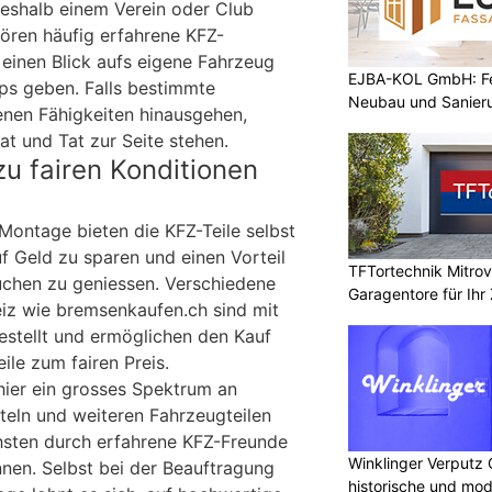
 deshalb einem Verein oder Club
ören häufig erfahrene KFZ-
 einen Blick aufs eigene Fahrzeug
EJBA-KOL GmbH: Fen
ps geben. Falls bestimmte
Neubau und Sanier
enen Fähigkeiten hinausgehen,
t und Tat zur Seite stehen.
zu fairen Konditionen
ontage bieten die KFZ-Teile selbst
f Geld zu sparen und einen Vorteil
TFTortechnik Mitro
chen zu geniessen. Verschiedene
Garagentore für Ihr
iz wie bremsenkaufen.ch sind mit
estellt und ermöglichen den Kauf
ile zum fairen Preis.
 hier ein grosses Spektrum an
eln und weiteren Fahrzeugteilen
chsten durch erfahrene KFZ-Freunde
Winklinger Verputz
nen. Selbst bei der Beauftragung
historische und mo