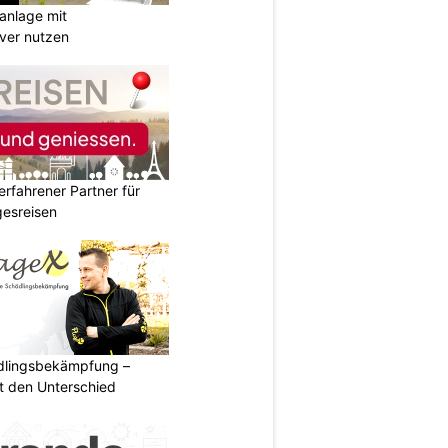
anlage mit
ever nutzen
erfahrener Partner für
esreisen
ädlingsbekämpfung –
 den Unterschied