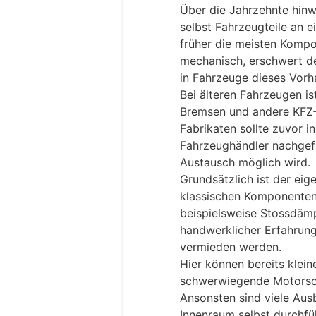
Über die Jahrzehnte hinw
selbst Fahrzeugteile an 
früher die meisten Kompo
mechanisch, erschwert d
in Fahrzeuge dieses Vorh
Bei älteren Fahrzeugen i
Bremsen und andere KFZ-T
Fabrikaten sollte zuvor i
Fahrzeughändler nachgefr
Austausch möglich wird.
Grundsätzlich ist der eig
klassischen Komponenten
beispielsweise Stossdämp
handwerklicher Erfahrung
vermieden werden.
Hier können bereits klein
schwerwiegende Motorschä
Ansonsten sind viele Aus
Innenraum selbst durchfüh