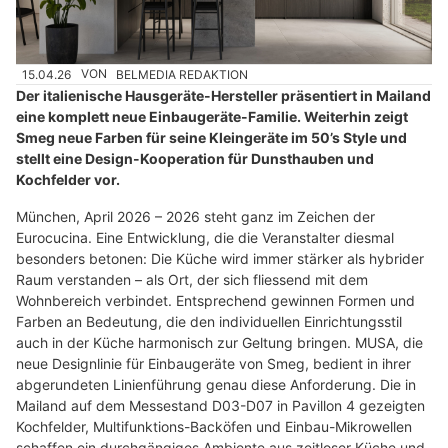
15.04.26
VON
BELMEDIA REDAKTION
Der italienische Hausgeräte-Hersteller präsentiert in Mailand
eine komplett neue Einbaugeräte-Familie. Weiterhin zeigt
Smeg neue Farben für seine Kleingeräte im 50’s Style und
stellt eine Design-Kooperation für Dunsthauben und
Kochfelder vor.
München, April 2026 – 2026 steht ganz im Zeichen der
Eurocucina. Eine Entwicklung, die die Veranstalter diesmal
besonders betonen: Die Küche wird immer stärker als hybrider
Raum verstanden – als Ort, der sich fliessend mit dem
Wohnbereich verbindet. Entsprechend gewinnen Formen und
Farben an Bedeutung, die den individuellen Einrichtungsstil
auch in der Küche harmonisch zur Geltung bringen. MUSA, die
neue Designlinie für Einbaugeräte von Smeg, bedient in ihrer
abgerundeten Linienführung genau diese Anforderung. Die in
Mailand auf dem Messestand D03-D07 in Pavillon 4 gezeigten
Kochfelder, Multifunktions-Backöfen und Einbau-Mikrowellen
schaffen ein durchgängiges Ambiente aus zeitloser Küche und