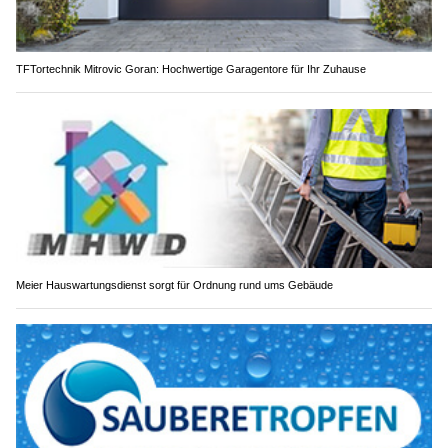
TFTortechnik Mitrovic Goran: Hochwertige Garagentore für Ihr Zuhause
Meier Hauswartungsdienst sorgt für Ordnung rund ums Gebäude