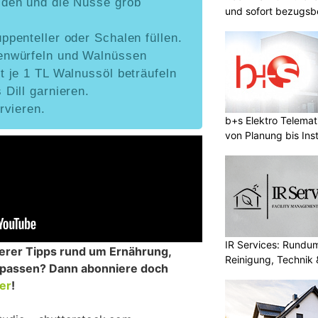
iden und die Nüsse grob
und sofort bezugsbe
ppenteller oder Schalen füllen.
enwürfeln und Walnüssen
t je 1 TL Walnussöl beträufeln
 Dill garnieren.
rvieren.
b+s Elektro Telema
von Planung bis Inst
IR Services: Rundum
erer Tipps rund um Ernährung,
Reinigung, Technik 
erpassen? Dann abonniere doch
er
!