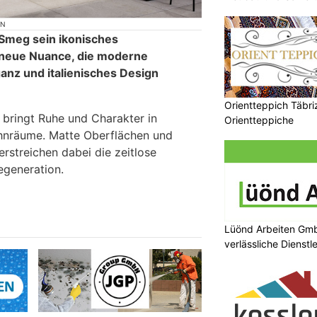
ON
 Smeg sein ikonisches
neue Nuance, die moderne
anz und italienisches Design
Orientteppich Täbri
bringt Ruhe und Charakter in
Orientteppiche
nräume. Matte Oberflächen und
erstreichen dabei die zeitlose
egeneration.
Lüönd Arbeiten Gmb
verlässliche Dienstl