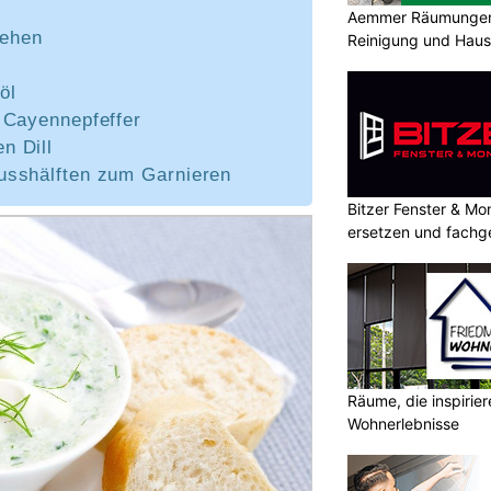
Aemmer Räumungen 
zehen
Reinigung und Hau
öl
, Cayennepfeffer
n Dill
nusshälften zum Garnieren
Bitzer Fenster & M
ersetzen und fachg
Räume, die inspirie
Wohnerlebnisse