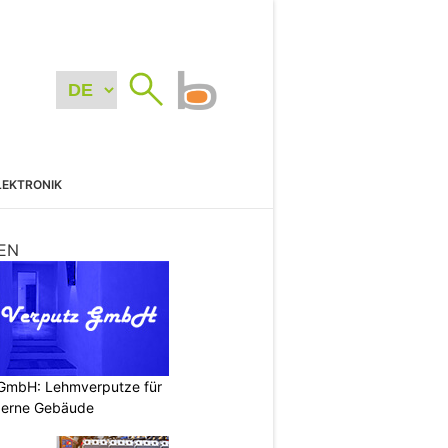
LEKTRONIK
EN
 GmbH: Lehmverputze für
derne Gebäude