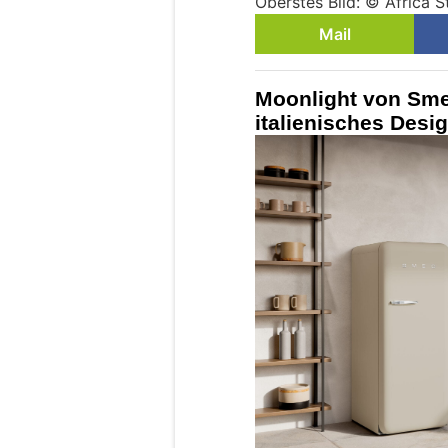
Oberstes Bild: © Africa 
Mail
Moonlight von Sme
italienisches Desi