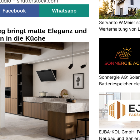
Studio – shutterstock.com
Facebook
Whatsapp
Servanto W.Meier sor
Werterhaltung von 
g bringt matte Eleganz und
gn in die Küche
Sonnergie AG: Solar
Batteriespeicher cl
EJBA-KOL GmbH: Fen
Neubau und Sanier