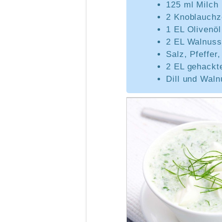
125 ml Milch
2 Knoblauch
1 EL Olivenöl
2 EL Walnuss
Salz, Pfeffer
2 EL gehackte
Dill und Wal