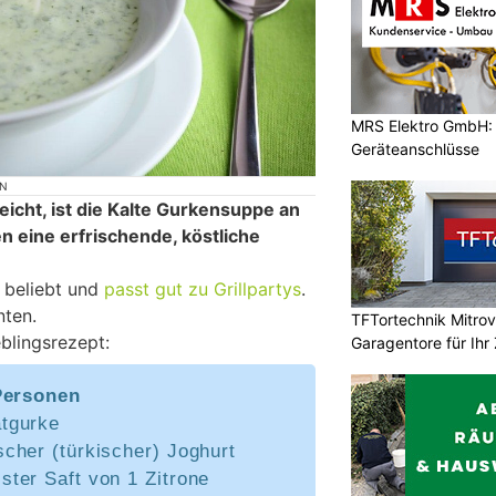
MRS Elektro GmbH: E
Geräteanschlüsse
ON
icht, ist die Kalte Gurkensuppe an
 eine erfrischende, köstliche
e beliebt und
passt gut zu Grillpartys
.
nten.
TFTortechnik Mitro
blingsrezept:
Garagentore für Ihr
Personen
atgurke
scher (türkischer) Joghurt
ster Saft von 1 Zitrone