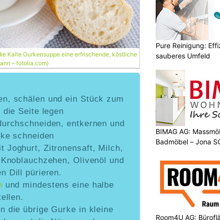
Pure Reinigung: Effi
 die Kalte Gurkensuppe eine erfrischende, köstliche
sauberes Umfeld
ann – fotolia.com)
n, schälen und ein Stück zum
 die Seite legen
durchschneiden, entkernen und
BIMAG AG: Massmöb
cke schneiden
Badmöbel – Jona S
Joghurt, Zitronensaft, Milch,
n Knoblauchzehen, Olivenöl und
 Dill pürieren.
n
und mindestens eine halbe
ellen.
 die übrige Gurke in kleine
Room4U AG: Bürofläc