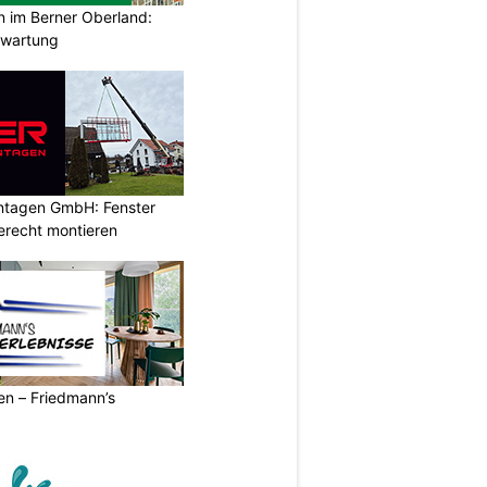
im Berner Oberland:
swartung
ontagen GmbH: Fenster
erecht montieren
ren – Friedmann’s