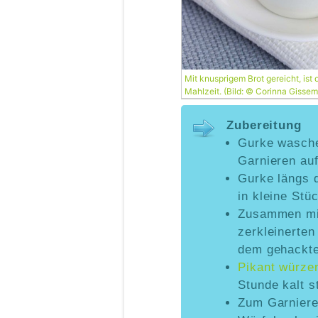
Mit knusprigem Brot gereicht, ist
Mahlzeit. (Bild: © Corinna Gissem
Zubereitung
Gurke wasche
Garnieren auf
Gurke längs 
in kleine Stü
Zusammen mit 
zerkleinerte
dem gehackten
Pikant würze
Stunde kalt st
Zum Garnieren