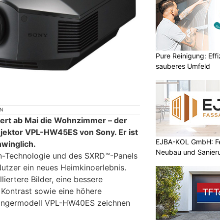
Pure Reinigung: Effi
sauberes Umfeld
ON
bert ab Mai die Wohnzimmer – der
jektor VPL-HW45ES von Sony. Er ist
EJBA-KOL GmbH: Fen
hwinglich.
Neubau und Sanier
on-Technologie und des SXRD™-Panels
utzer ein neues Heimkinoerlebnis.
liertere Bilder, eine bessere
r Kontrast sowie eine höhere
gängermodell VPL-HW40ES zeichnen