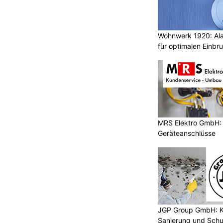
le Erlebnis direkt vor der Tür. Nach
uren lädt der großzügige
pool, Saunen und Panorama-
Wohnwerk 1920: Al
 ein. Regionale Spezialitäten und
für optimalen Einbr
n Urlaubstag genussvoll ab.
Zillertal wird der Sommer garantiert
Erlebnis: Morgens bei frischer
ttags Schneebälle werfen und abends
aler Alpen schweifen lassen. Eine
 in Hintertux gibt.
MRS Elektro GmbH: E
derZeit bis 06.09.2026
? 7 Nächte
Geräteanschlüsse
, Gletscher & Spa Verwöhnperlen,
üstung ab ? 978,? pro Person pro
uperior
tux.com
JGP Group GmbH: K
-hintertux.com
Sanierung und Schu