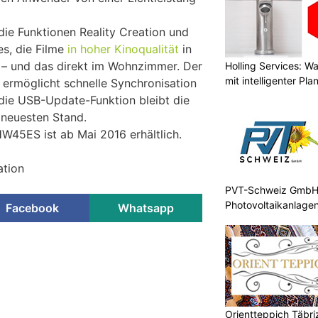
ie Funktionen Reality Creation und
s, die Filme
in hoher Kinoqualität
in
 – und das direkt im Wohnzimmer. Der
Holling Services: 
mit intelligenter Pl
 ermöglicht schnelle Synchronisation
 die USB-Update-Funktion bleibt die
neuesten Stand.
W45ES ist ab Mai 2016 erhältlich.
ation
PVT-Schweiz GmbH: 
Photovoltaikanlagen
Facebook
Whatsapp
hnee: Cooler Familienspaß
tscher
Orientteppich Täbri