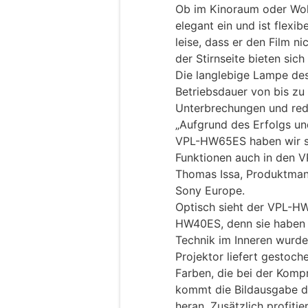
Ob im Kinoraum oder Wo
elegant ein und ist flexibe
leise, dass er den Film n
der Stirnseite bieten sich
Die langlebige Lampe des
Betriebsdauer von bis zu
Unterbrechungen und red
„Aufgrund des Erfolgs 
VPL-HW65ES haben wir se
Funktionen auch in den V
Thomas Issa, Produktman
Sony Europe.
Optisch sieht der VPL-H
HW40ES, denn sie haben 
Technik im Inneren wurde
Projektor liefert gestoch
Farben, die bei der Komp
kommt die Bildausgabe de
heran. Zusätzlich profiti