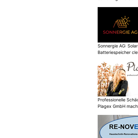
tel Neuhintertux übermittelt durch
Sonnergie AG: Solar
Batteriespeicher cl
Professionelle Sch
Plagex GmbH macht
etet
TFTortechnik Mitrovic Goran: Hochwertige
Garagentore für Ihr Zuhause
–
Wohnwerk 1920: Alarmanlagen und Kameras