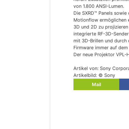
von 1.800 ANSI-Lumen.
Die SXRD™ Panels sowie d
Motionflow ermöglichen e
3D und 2D zu projizieren
integrierte RF-3D-Sender
mit 3D-Brillen und durch
Firmware immer auf dem 
Der neue Projektor VPL-H
Artikel von: Sony Corpor
Artikelbild: © Sony
Mail
Sommer. Sonne. Sc
am Hintertuxer Gle
28.07.26
VON
NEWS AKTUELL
Hintertux (ots) -