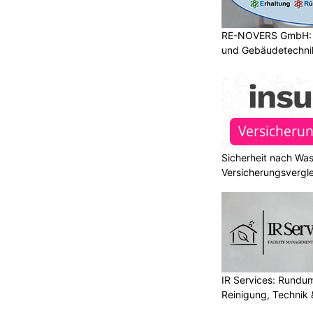
h
für optimalen Einbruchschutz
RE-NOVERS GmbH: A
d Kühlschrank sicher
und Gebäudetechni
 gelingt der Umzug
ON
gt schwer, enthält Restwasser und
h aufgehängte Trommel. Beim
geschlossener Kältekreislauf,
en und ein Kompressor hinzu.
fach auf eine Sackkarre gekippt und
Sicherheit nach Wa
choben, können Schäden entstehen,
Versicherungsvergle
rt auffallen.
ssen sich die Risiken deutlich
chtig sind die Transportsicherung der
lichst aufrechte Beförderung und die
r erneuten Inbetriebnahme. Dabei gilt
IR Services: Rundum
eitung des konkreten Modells hat
Reinigung, Technik 
 Empfehlungen.