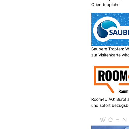
l bietet der Sommer einfach mehr
Orientteppiche
reffen sonnige Bergtage auf echtes
 der Gletscherbahn auf 1.500 Metern
 Auszeit, die mit jedem Höhenmeter
 Oben am Hintertuxer Gletscher
ehm kühle Temperaturen, glitzerndes
 das Zillertal von seiner schönsten
Saubere Tropfen: W
zur Visitenkarte wir
tive erleben hier einen Urlaub voller
Gletscherflohpark
wird gerodelt,
nee gespielt, während der
Natur Eis
en Eiskristallen in eine faszinierende
 entführt. Wer gerne die Aussicht
noramaterrasse
auf über 3.000
Room4U AG: Bürofläc
atz zum Durchatmen.
und sofort bezugsbe
t für diese besondere Mischung aus
s
4-Sterne-Superior Hotel
e Schritte von den Gletscherbahnen