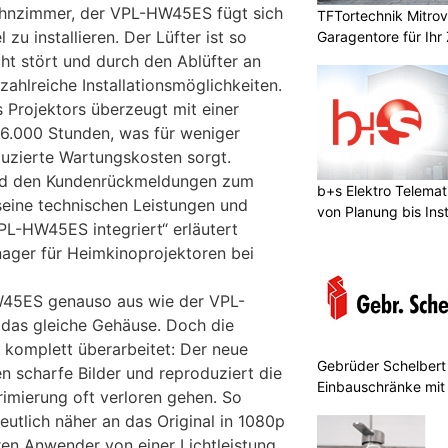
hnzimmer, der VPL-HW45ES fügt sich
TFTortechnik Mitro
l zu installieren. Der Lüfter ist so
Garagentore für Ihr
icht stört und durch den Ablüfter an
 zahlreiche Installationsmöglichkeiten.
 Projektors überzeugt mit einer
 6.000 Stunden, was für weniger
uzierte Wartungskosten sorgt.
und den Kundenrückmeldungen zum
b+s Elektro Telema
ine technischen Leistungen und
von Planung bis Inst
PL-HW45ES integriert“ erläutert
ager für Heimkinoprojektoren bei
W45ES genauso aus wie der VPL-
das gleiche Gehäuse. Doch die
 komplett überarbeitet: Der neue
Gebrüder Schelbert 
en scharfe Bilder und reproduziert die
Einbauschränke mit
rimierung oft verloren gehen. So
utlich näher an das Original in 1080p
eren Anwender von einer Lichtleistung