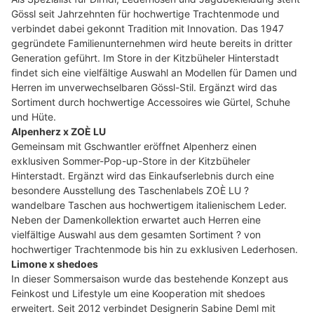
Gössl seit Jahrzehnten für hochwertige Trachtenmode und
verbindet dabei gekonnt Tradition mit Innovation. Das 1947
gegründete Familienunternehmen wird heute bereits in dritter
Generation geführt. Im Store in der Kitzbüheler Hinterstadt
findet sich eine vielfältige Auswahl an Modellen für Damen und
Herren im unverwechselbaren Gössl-Stil. Ergänzt wird das
Sortiment durch hochwertige Accessoires wie Gürtel, Schuhe
und Hüte.
Alpenherz x ZOÈ LU
Gemeinsam mit Gschwantler eröffnet Alpenherz einen
exklusiven Sommer-Pop-up-Store in der Kitzbüheler
Hinterstadt. Ergänzt wird das Einkaufserlebnis durch eine
besondere Ausstellung des Taschenlabels ZOÈ LU ?
wandelbare Taschen aus hochwertigem italienischem Leder.
Neben der Damenkollektion erwartet auch Herren eine
vielfältige Auswahl aus dem gesamten Sortiment ? von
hochwertiger Trachtenmode bis hin zu exklusiven Lederhosen.
Limone x shedoes
In dieser Sommersaison wurde das bestehende Konzept aus
Feinkost und Lifestyle um eine Kooperation mit shedoes
erweitert. Seit 2012 verbindet Designerin Sabine Deml mit