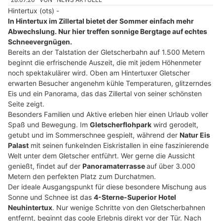
Hintertux (ots) -
In Hintertux im Zillertal bietet der Sommer einfach mehr
Abwechslung. Nur hier treffen sonnige Bergtage auf echtes
Schneevergnügen.
Bereits an der Talstation der Gletscherbahn auf 1.500 Metern
beginnt die erfrischende Auszeit, die mit jedem Höhenmeter
noch spektakulärer wird. Oben am Hintertuxer Gletscher
erwarten Besucher angenehm kühle Temperaturen, glitzerndes
Eis und ein Panorama, das das Zillertal von seiner schönsten
Seite zeigt.
Besonders Familien und Aktive erleben hier einen Urlaub voller
Spaß und Bewegung. Im
Gletscherflohpark
wird gerodelt,
getubt und im Sommerschnee gespielt, während der
Natur Eis
Palast
mit seinen funkelnden Eiskristallen in eine faszinierende
Welt unter dem Gletscher entführt. Wer gerne die Aussicht
genießt, findet auf der
Panoramaterrasse
auf über 3.000
Metern den perfekten Platz zum Durchatmen.
Der ideale Ausgangspunkt für diese besondere Mischung aus
Sonne und Schnee ist das
4-Sterne-Superior Hotel
Neuhintertux
. Nur wenige Schritte von den Gletscherbahnen
entfernt, beginnt das coole Erlebnis direkt vor der Tür. Nach