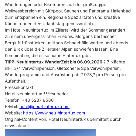
Wanderungen oder Biketouren lädt der großzügige
Wellnessbereich mit SKYpool, Saunen und Panorama-Hallenbad
zum Entspannen ein. Regionale Spezialitäten und kreative
Küche runden den Urlaubstag genussvoll ab.
Im Hotel Neuhintertux im Zillertal wird der Sommer garantiert
zu einem unvergesslichen Erlebnis: Morgens bei frischer
Bergluft frühstücken, mittags Schneebälle werfen und abends
den Blick über die Zillertaler Alpen schweifen lassen. Eine
Kombination, die es so nur in Hintertux gibt.
TIPP: Neuhintertux WanderZeit bis 06.09.2026
? 7 Nächte
inkl. 3/4 Verwöhnpension, Gletscher & Spa Verwöhnperlen,
Wanderprogramm und Ausrüstung ab ? 978,? pro Person pro
Aufenthalt.
Pressekontakt:
Hotel Neuhintertux ****superior
Telefon: +43 5287 8580
E-Mail:
hotel@neu-hintertux.com
Website:
https://www.neu-hintertux.com
Original-Content von: Hotel Neuhintertux übermittelt durch
news aktuell