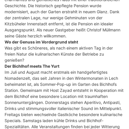
Geschichte. Die historisch gepflegte Pension wurde
modernisiert, auch der Garten erstrahlt in neuem Glanz. Dank
der zentralen Lage, nur wenige Gehminuten von der
Kitzbüheler Innenstadt entfernt, ist die Pension ein idealer
Ausgangspunkt. Als neuer Gastgeber heißt Christof Müllmann
seine Gäste herzlich willkommen.
Wo der Genuss im Vordergrund steht
Was gibt es Schöneres, als nach einem aktiven Tag in der
freien Natur die kulinarischen Künste der Betriebe zu
genießen?
Der Bichlhof meets The Yurt
Im Juli und August macht erstmals ein handgefertigtes
Nomadenzelt, das seit Jahren in den Wintermonaten in Lech
beheimatet ist, als Sommer-Pop-up im Garten des Bichlhofs
Station. Gemeinsam mit Host Zayad entsteht in Kooperation mit
dem Bichlhof eine besondere Location mit traumhaften
Sonnenuntergängen. Donnerstags stehen Aperitivo, Antipasti,
Drinks und stimmungsvoller italienischer Sound im Mittelpunkt.
Freitags bieten wechselnde Gastköche besondere kulinarische
Specials. Samstags laden kühle Drinks und Bichlhof-
Spezialitäten. Alle Veranstaltungen finden bei jeder Witterung