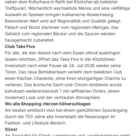
neben dem Kulturhaus in Reith bei Kitzbühel als beliebter
Treffpunkt. Wöchentlich wechselnde Menüs und eine vielfältige
Auswahl an Speisen bringen kulinarische Abwechslung.
Besonderen Wert wird auf Regionalität und Qualität gelegt:
Fleisch und Wurst stammen vom regionalen Metzger, das
Gebäck vom regionalen Bäcker und die Saucen werden
hausgemacht zubereitet.
Club Take Five
Für alle, die den Abend nach dem Essen stilvoll ausklingen
lassen möchten, öffnet das Take Five in der Kitzbüheler
Innenstadt nach einer Pause ab 24. Juli 2026 wieder seine
Türen. Das neue Betreiberteam verleiht dem beliebten Club
einen frischen Charakter, ohne ihren einzigartigen Charme zu
verlieren. Das ikonische Samt-und-Chrom-Ambiente wurde
behutsam weiterentwickelt ? mit raffinierten Drinks, einem
modernen Look und der vertrauten Atmosphäre.
Wo alle Shopping-Herzen höherschlagen
Am besten entdeckt man bei einem gemütlichen Spaziergang
durch die 750 Jahre alte Innenstadt die Neuerungen im
Fashion- und Lifestyle-Bereich.
Gössl
Als Spezialist für Dirndl, Lederhosen und Jagdbekleidung steht