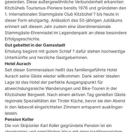
geworden. Diese außergewöhnliche Verbundenheit erkannten
Kitzbühels Tourismus-Pioniere bereits 1976 und gründeten den
1. Internationalen Stammgäste Club Kitzbühel ? bis heute in
dieser Form einzigartig. Anlässlich des 50-jährigen Jubiläums
erinnert seit diesem Jahr zudem eine überdimensionale
Stammgäste-Ehrennadel im Legendenpark an diese besondere
Erfolgsgeschichte.
Gut gebettet in der Gamsstadt
Erholung beginnt mit gutem Schlaf ? dafür stehen hochwertige
Unterkünfte und herzliche GastgeberInnen.
Hotel Aurach
Seit dieser Sommersaison heißt das familiengeführte Hotel
Aurach seine Gäste wieder willkommen. Dank seiner idealen
Lage ist das Hotel der perfekte Ausgangspunkt für
abwechslungsreiche Wanderungen und Bike-Touren in der
Kitzbüheler Bergwelt. Nach einem aktiven Tag genießen Gäste
regionale Spezialitäten der Tiroler Küche, bevor sie den Abend
in den liebevoll eingerichteten Zimmern entspannt ausklingen
lassen.
Pension Koller
Die von Skipionier Karl Koller gegründete Pension ist ein
charmantes und gemütliches Haus mit einer traditionsreichen