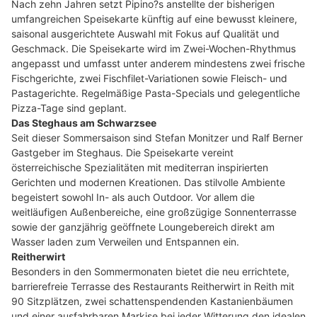
Nach zehn Jahren setzt Pipino?s anstellte der bisherigen
umfangreichen Speisekarte künftig auf eine bewusst kleinere,
saisonal ausgerichtete Auswahl mit Fokus auf Qualität und
Geschmack. Die Speisekarte wird im Zwei-Wochen-Rhythmus
angepasst und umfasst unter anderem mindestens zwei frische
Fischgerichte, zwei Fischfilet-Variationen sowie Fleisch- und
Pastagerichte. Regelmäßige Pasta-Specials und gelegentliche
Pizza-Tage sind geplant.
Das Steghaus am Schwarzsee
Seit dieser Sommersaison sind Stefan Monitzer und Ralf Berner
Gastgeber im Steghaus. Die Speisekarte vereint
österreichische Spezialitäten mit mediterran inspirierten
Gerichten und modernen Kreationen. Das stilvolle Ambiente
begeistert sowohl In- als auch Outdoor. Vor allem die
weitläufigen Außenbereiche, eine großzügige Sonnenterrasse
sowie der ganzjährig geöffnete Loungebereich direkt am
Wasser laden zum Verweilen und Entspannen ein.
Reitherwirt
Besonders in den Sommermonaten bietet die neu errichtete,
barrierefreie Terrasse des Restaurants Reitherwirt in Reith mit
90 Sitzplätzen, zwei schattenspendenden Kastanienbäumen
und einer ausfahrbaren Markise bei jeder Witterung den idealen