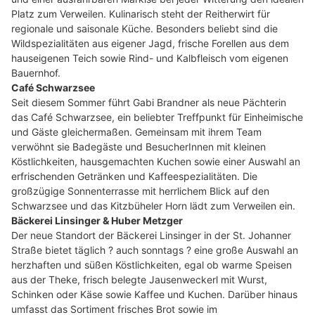
Platz zum Verweilen. Kulinarisch steht der Reitherwirt für
regionale und saisonale Küche. Besonders beliebt sind die
Wildspezialitäten aus eigener Jagd, frische Forellen aus dem
hauseigenen Teich sowie Rind- und Kalbfleisch vom eigenen
Bauernhof.
Café Schwarzsee
Seit diesem Sommer führt Gabi Brandner als neue Pächterin
das Café Schwarzsee, ein beliebter Treffpunkt für Einheimische
und Gäste gleichermaßen. Gemeinsam mit ihrem Team
verwöhnt sie Badegäste und BesucherInnen mit kleinen
Köstlichkeiten, hausgemachten Kuchen sowie einer Auswahl an
erfrischenden Getränken und Kaffeespezialitäten. Die
großzügige Sonnenterrasse mit herrlichem Blick auf den
Schwarzsee und das Kitzbüheler Horn lädt zum Verweilen ein.
Bäckerei Linsinger & Huber Metzger
Der neue Standort der Bäckerei Linsinger in der St. Johanner
Straße bietet täglich ? auch sonntags ? eine große Auswahl an
herzhaften und süßen Köstlichkeiten, egal ob warme Speisen
aus der Theke, frisch belegte Jausenweckerl mit Wurst,
Schinken oder Käse sowie Kaffee und Kuchen. Darüber hinaus
umfasst das Sortiment frisches Brot sowie im