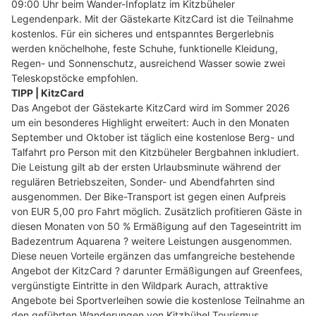
09:00 Uhr beim Wander-Infoplatz im Kitzbüheler
Legendenpark. Mit der Gästekarte KitzCard ist die Teilnahme
kostenlos. Für ein sicheres und entspanntes Bergerlebnis
werden knöchelhohe, feste Schuhe, funktionelle Kleidung,
Regen- und Sonnenschutz, ausreichend Wasser sowie zwei
Teleskopstöcke empfohlen.
TIPP | KitzCard
Das Angebot der Gästekarte KitzCard wird im Sommer 2026
um ein besonderes Highlight erweitert: Auch in den Monaten
September und Oktober ist täglich eine kostenlose Berg- und
Talfahrt pro Person mit den Kitzbüheler Bergbahnen inkludiert.
Die Leistung gilt ab der ersten Urlaubsminute während der
regulären Betriebszeiten, Sonder- und Abendfahrten sind
ausgenommen. Der Bike-Transport ist gegen einen Aufpreis
von EUR 5,00 pro Fahrt möglich. Zusätzlich profitieren Gäste in
diesen Monaten von 50 % Ermäßigung auf den Tageseintritt im
Badezentrum Aquarena ? weitere Leistungen ausgenommen.
Diese neuen Vorteile ergänzen das umfangreiche bestehende
Angebot der KitzCard ? darunter Ermäßigungen auf Greenfees,
vergünstigte Eintritte in den Wildpark Aurach, attraktive
Angebote bei Sportverleihen sowie die kostenlose Teilnahme an
den geführten Wanderungen von Kitzbühel Tourismus.