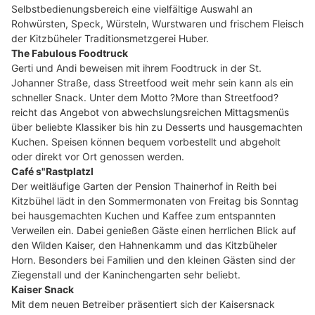
Selbstbedienungsbereich eine vielfältige Auswahl an
Rohwürsten, Speck, Würsteln, Wurstwaren und frischem Fleisch
der Kitzbüheler Traditionsmetzgerei Huber.
The Fabulous Foodtruck
Gerti und Andi beweisen mit ihrem Foodtruck in der St.
Johanner Straße, dass Streetfood weit mehr sein kann als ein
schneller Snack. Unter dem Motto ?More than Streetfood?
reicht das Angebot von abwechslungsreichen Mittagsmenüs
über beliebte Klassiker bis hin zu Desserts und hausgemachten
Kuchen. Speisen können bequem vorbestellt und abgeholt
oder direkt vor Ort genossen werden.
Café s"Rastplatzl
Der weitläufige Garten der Pension Thainerhof in Reith bei
Kitzbühel lädt in den Sommermonaten von Freitag bis Sonntag
bei hausgemachten Kuchen und Kaffee zum entspannten
Verweilen ein. Dabei genießen Gäste einen herrlichen Blick auf
den Wilden Kaiser, den Hahnenkamm und das Kitzbüheler
Horn. Besonders bei Familien und den kleinen Gästen sind der
Ziegenstall und der Kaninchengarten sehr beliebt.
Kaiser Snack
Mit dem neuen Betreiber präsentiert sich der Kaisersnack