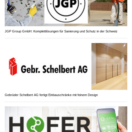
JGP Group GmbH: Komplettlösungen für Sanierung und Schutz in der Schweiz
Gebrüder Schelbert AG fertigt Einbauschränke mit feinem Design