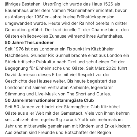
jähriges Bestehen. Ursprünglich wurde das Haus 1526 als
Bauernhaus unter dem Namen ?Rainerlehen? errichtet, bevor
es Anfang der 1950er-Jahre in eine Frühstückspension
umgewandelt wurde. Heute wird der Rainhof bereits in dritter
Generation geführt. Der traditionelle Tiroler Charme bietet den
Gästen ein liebevolles Zuhause während ihres Aufenthaltes.
50 Jahre The Londoner
Seit 1976 ist das Londoner ein Fixpunkt im Kitzbüheler
Nachtleben. Gründer Rik Gunnell brachte einst aus London ein
Stück britische Pubkultur nach Tirol und schuf einen Ort der
Begegnung für Einheimische und Gäste. Seit März 2020 führt
David Jamieson dieses Erbe mit viel Respekt vor der
Geschichte des Hauses weiter. Bis heute begeistert das
Londoner mit seinem vertrauten Ambiente, legendärer
Stimmung und Live-Musik von The Short and Curlies.
50 Jahre Internationaler Stammgäste Club
Seit 50 Jahren verbindet der Stammgäste Club Kitzbühel
Gäste aus aller Welt mit der Gamsstadt. Viele von ihnen kehren
seit Jahrzehnten regelmäßig zurück ? oftmals mehrmals im
Jahr und mittlerweile gemeinsam mit Kindern und Enkelkindern.
Aus Gästen sind Freunde und Botschafter der Region