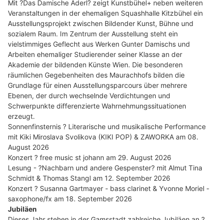
Mit ?Das Damische Aderl? zeigt Kunstbühel+ neben weiteren
Veranstaltungen in der ehemaligen Squashhalle Kitzbühel ein
Ausstellungsprojekt zwischen Bildender Kunst, Bühne und
sozialem Raum. Im Zentrum der Ausstellung steht ein
vielstimmiges Geflecht aus Werken Gunter Damischs und
Arbeiten ehemaliger Studierender seiner Klasse an der
Akademie der bildenden Künste Wien. Die besonderen
räumlichen Gegebenheiten des Maurachhofs bilden die
Grundlage für einen Ausstellungsparcours über mehrere
Ebenen, der durch wechselnde Verdichtungen und
Schwerpunkte differenzierte Wahrnehmungssituationen
erzeugt.
Sonnenfinsternis ? Literarische und musikalische Performance
mit Kiki Miroslava Svolikova (KIKI POP) & ZAWORKA am 08.
August 2026
Konzert ? free music st johann am 29. August 2026
Lesung - ?Nachbarn und andere Gespenster? mit Almut Tina
Schmidt & Thomas Stangl am 12. September 2026
Konzert ? Susanna Gartmayer - bass clarinet & Yvonne Moriel -
saxophone/fx am 18. September 2026
Jubiläen
Dieses Jahr stehen in der Gamsstadt zahlreiche Jubiläen an ?