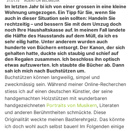
31.01.15
AGENTUR BELMEDIA
Im letzten Jahr bi ich von einer grossen in eine kleine
Wohnung umgezogen. Ein Tipp für Sie, wenn Sie
auch in dieser Situation sein sollten: Handeln Sie
rechtzeitig – und bessern Sie mit dem Umzug doch
noch Ihre Haushaltskasse auf. In meinem Fall landete
die Hälfte des Hausstands auf dem Müll, da ich es
sehr eilig hatte. Unter anderem wurden auch
hunderte von Büchern entsorgt. Der Kanon, der sich
gehalten hatte, duckte sich staubig und schief auf
den Regalen zusammen. Ich beschloss ihn optisch
etwas aufzuwerten. Ich staubte die Bücher ab. Dann
sah ich mich nach Buchstützen um.
Buchstützen können langweilig, simpel und
zweckmässig sein. Während meiner Online-Recherchen
stiess ich auf einen deutschen Künstler, der seine
handgemachten Holzstützen mit wunderbaren
handgezeichneten
Portraits von Musikern
, Literaten
und anderen Berühmtheiten schmückte. Diese
Originalität weckte meinen Bastlerehrgeiz. Das könnte
ich doch wohl auch selbst bauen! Im Folgenden einige