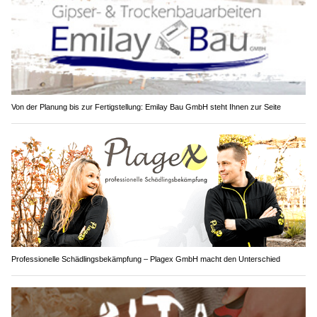
Von der Planung bis zur Fertigstellung: Emilay Bau GmbH steht Ihnen zur Seite
Professionelle Schädlingsbekämpfung – Plagex GmbH macht den Unterschied