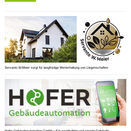
Servanto W.Meier sorgt für langfristige Werterhaltung von Liegenschaften
Hofer Gebäudeautomation GmbH – Für nachhaltige und smarte Gebäude