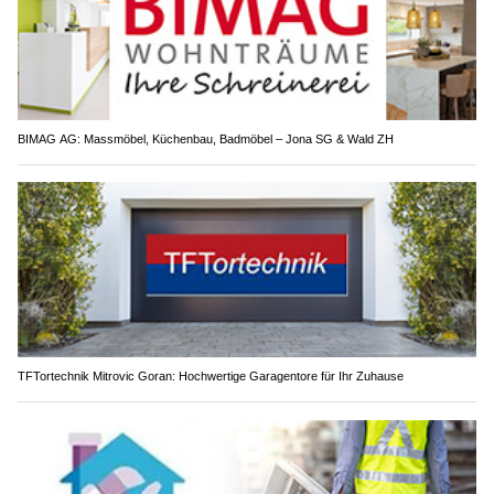
BIMAG AG: Massmöbel, Küchenbau, Badmöbel – Jona SG & Wald ZH
TFTortechnik Mitrovic Goran: Hochwertige Garagentore für Ihr Zuhause