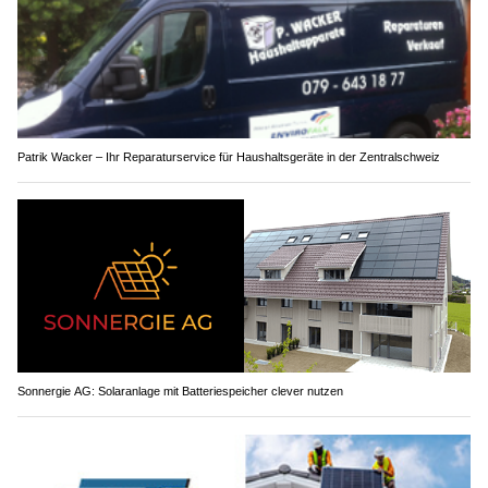
Patrik Wacker – Ihr Reparaturservice für Haushaltsgeräte in der Zentralschweiz
Sonnergie AG: Solaranlage mit Batteriespeicher clever nutzen