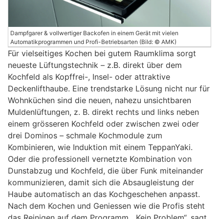
Dampfgarer & vollwertiger Backofen in einem Gerät mit vielen
Automatikprogrammen und Profi-Betriebsarten (Bild: © AMK)
Für vielseitiges Kochen bei gutem Raumklima sorgt
neueste Lüftungstechnik – z.B. direkt über dem
Kochfeld als Kopffrei-, Insel- oder attraktive
Deckenlifthaube. Eine trendstarke Lösung nicht nur für
Wohnküchen sind die neuen, nahezu unsichtbaren
Muldenlüftungen, z. B. direkt rechts und links neben
einem grösseren Kochfeld oder zwischen zwei oder
drei Dominos – schmale Kochmodule zum
Kombinieren, wie Induktion mit einem TeppanYaki.
Oder die professionell vernetzte Kombination von
Dunstabzug und Kochfeld, die über Funk miteinander
kommunizieren, damit sich die Absaugleistung der
Haube automatisch an das Kochgeschehen anpasst.
Nach dem Kochen und Geniessen wie die Profis steht
das Reinigen auf dem Programm. „Kein Problem“, sagt