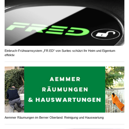
Einbruch-Frühwarnsystem „FR.ED“ von Suritec schützt Ihr Heim und Eigentum
effektiv
Aemmer Räumungen im Berner Oberland: Reinigung und Hauswartung