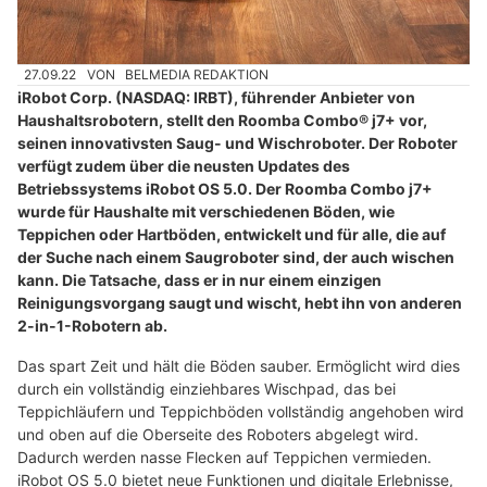
27.09.22
VON
BELMEDIA REDAKTION
iRobot Corp. (NASDAQ: IRBT), führender Anbieter von
Haushaltsrobotern, stellt den Roomba Combo® j7+ vor,
seinen innovativsten Saug- und Wischroboter. Der Roboter
verfügt zudem über die neusten Updates des
Betriebssystems iRobot OS 5.0. Der Roomba Combo j7+
wurde für Haushalte mit verschiedenen Böden, wie
Teppichen oder Hartböden, entwickelt und für alle, die auf
der Suche nach einem Saugroboter sind, der auch wischen
kann. Die Tatsache, dass er in nur einem einzigen
Reinigungsvorgang saugt und wischt, hebt ihn von anderen
2-in-1-Robotern ab.
Das spart Zeit und hält die Böden sauber. Ermöglicht wird dies
durch ein vollständig einziehbares Wischpad, das bei
Teppichläufern und Teppichböden vollständig angehoben wird
und oben auf die Oberseite des Roboters abgelegt wird.
Dadurch werden nasse Flecken auf Teppichen vermieden.
iRobot OS 5.0 bietet neue Funktionen und digitale Erlebnisse,