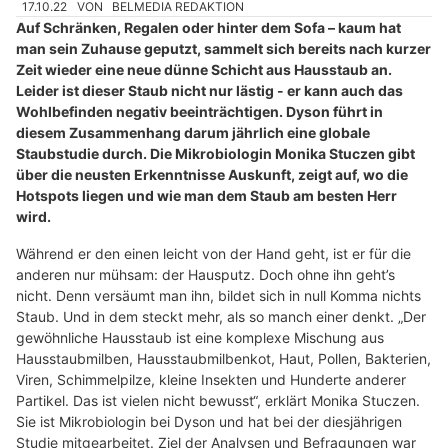
17.10.22
VON
BELMEDIA REDAKTION
Auf Schränken, Regalen oder hinter dem Sofa – kaum hat
man sein Zuhause geputzt, sammelt sich bereits nach kurzer
Zeit wieder eine neue dünne Schicht aus Hausstaub an.
Leider ist dieser Staub nicht nur lästig - er kann auch das
Wohlbefinden negativ beeinträchtigen. Dyson führt in
diesem Zusammenhang darum jährlich eine globale
Staubstudie durch. Die Mikrobiologin Monika Stuczen gibt
über die neusten Erkenntnisse Auskunft, zeigt auf, wo die
Hotspots liegen und wie man dem Staub am besten Herr
wird.
Während er den einen leicht von der Hand geht, ist er für die
anderen nur mühsam: der Hausputz. Doch ohne ihn geht’s
nicht. Denn versäumt man ihn, bildet sich in null Komma nichts
Staub. Und in dem steckt mehr, als so manch einer denkt. „Der
gewöhnliche Hausstaub ist eine komplexe Mischung aus
Hausstaubmilben, Hausstaubmilbenkot, Haut, Pollen, Bakterien,
Viren, Schimmelpilze, kleine Insekten und Hunderte anderer
Partikel. Das ist vielen nicht bewusst“, erklärt Monika Stuczen.
Sie ist Mikrobiologin bei Dyson und hat bei der diesjährigen
Studie mitgearbeitet. Ziel der Analysen und Befragungen war