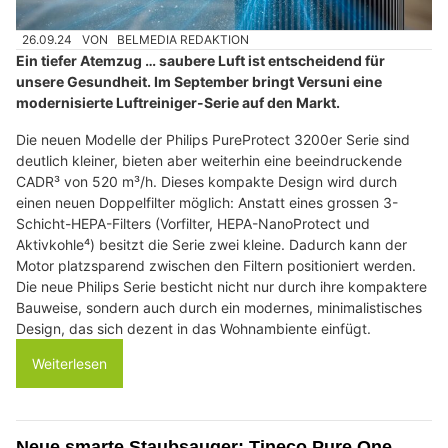
26.09.24
VON
BELMEDIA REDAKTION
Ein tiefer Atemzug … saubere Luft ist entscheidend für
unsere Gesundheit. Im September bringt Versuni eine
modernisierte Luftreiniger-Serie auf den Markt.
Die neuen Modelle der Philips PureProtect 3200er Serie sind
deutlich kleiner, bieten aber weiterhin eine beeindruckende
CADR³ von 520 m³/h. Dieses kompakte Design wird durch
einen neuen Doppelfilter möglich: Anstatt eines grossen 3-
Schicht-HEPA-Filters (Vorfilter, HEPA-NanoProtect und
Aktivkohle⁴) besitzt die Serie zwei kleine. Dadurch kann der
Motor platzsparend zwischen den Filtern positioniert werden.
Die neue Philips Serie besticht nicht nur durch ihre kompaktere
Bauweise, sondern auch durch ein modernes, minimalistisches
Design, das sich dezent in das Wohnambiente einfügt.
Weiterlesen
Neue smarte Staubsauger: Tineco Pure One