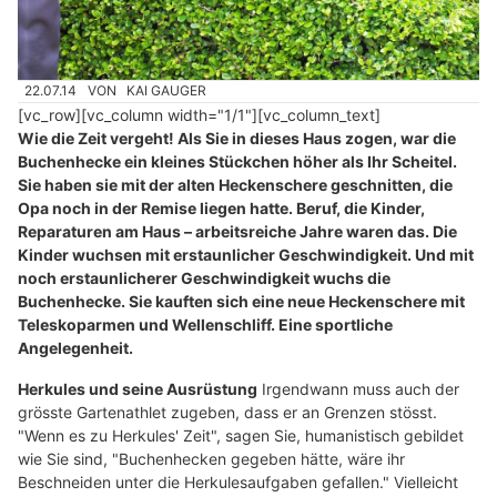
22.07.14
VON
KAI GAUGER
[vc_row][vc_column width="1/1"][vc_column_text]
Wie die Zeit vergeht! Als Sie in dieses Haus zogen, war die
Buchenhecke ein kleines Stückchen höher als Ihr Scheitel.
Sie haben sie mit der alten Heckenschere geschnitten, die
Opa noch in der Remise liegen hatte. Beruf, die Kinder,
Reparaturen am Haus – arbeitsreiche Jahre waren das. Die
Kinder wuchsen mit erstaunlicher Geschwindigkeit. Und mit
noch erstaunlicherer Geschwindigkeit wuchs die
Buchenhecke. Sie kauften sich eine neue Heckenschere mit
Teleskoparmen und Wellenschliff. Eine sportliche
Angelegenheit.
Herkules und seine Ausrüstung
Irgendwann muss auch der
grösste Gartenathlet zugeben, dass er an Grenzen stösst.
"Wenn es zu Herkules' Zeit", sagen Sie, humanistisch gebildet
wie Sie sind, "Buchenhecken gegeben hätte, wäre ihr
Beschneiden unter die Herkulesaufgaben gefallen." Vielleicht