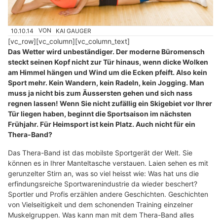
10.10.14
VON
KAI GAUGER
[vc_row][vc_column][vc_column_text]
Das Wetter wird unbeständiger. Der moderne Büromensch
steckt seinen Kopf nicht zur Tür hinaus, wenn dicke Wolken
am Himmel hängen und Wind um die Ecken pfeift. Also kein
Sport mehr. Kein Wandern, kein Radeln, kein Jogging. Man
muss ja nicht bis zum Äussersten gehen und sich nass
regnen lassen! Wenn Sie nicht zufällig ein Skigebiet vor Ihrer
Tür liegen haben, beginnt die Sportsaison im nächsten
Frühjahr. Für Heimsport ist kein Platz. Auch nicht für ein
Thera-Band?
Das Thera-Band ist das mobilste Sportgerät der Welt. Sie
können es in Ihrer Manteltasche verstauen. Laien sehen es mit
gerunzelter Stirn an, was so viel heisst wie: Was hat uns die
erfindungsreiche Sportwarenindustrie da wieder beschert?
Sportler und Profis erzählen andere Geschichten. Geschichten
von Vielseitigkeit und dem schonenden Training einzelner
Muskelgruppen. Was kann man mit dem Thera-Band alles