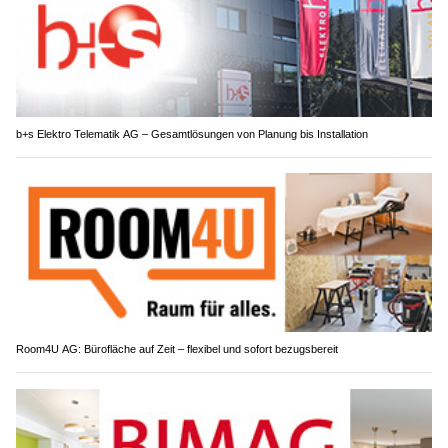
b+s Elektro Telematik AG – Gesamtlösungen von Planung bis Installation
Room4U AG: Bürofläche auf Zeit – flexibel und sofort bezugsbereit