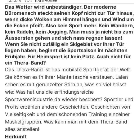
10.10.14
VON
KAI GAUGER
Das Wetter wird unbeständiger. Der moderne
Büromensch steckt seinen Kopf nicht zur Tür hinaus,
wenn dicke Wolken am Himmel hängen und Wind um
die Ecken pfeift. Also kein Sport mehr. Kein Wandern,
kein Radeln, kein Jogging. Man muss ja nicht bis zum
Äussersten gehen und sich nass regnen lassen!
Wenn Sie nicht zufällig ein Skigebiet vor Ihrer Tür
liegen haben, beginnt die Sportsaison im nächsten
Frühjahr. Für Heimsport ist kein Platz. Auch nicht für
ein Thera-Band?
Das Thera-Band ist das mobilste Sportgerät der Welt.
Sie können es in Ihrer Manteltasche verstauen. Laien
sehen es mit gerunzelter Stirn an, was so viel heisst
wie: Was hat uns die erfindungsreiche
Sportwarenindustrie da wieder beschert? Sportler und
Profis erzählen andere Geschichten. Geschichten von
Vielseitigkeit und dem schonenden Training einzelner
Muskelgruppen. Was kann man mit dem Thera-Band
alles anstellen!
Herkunft