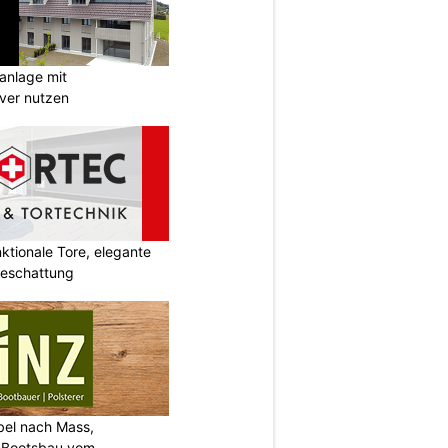
anlage mit
ever nutzen
tionale Tore, elegante
Beschattung
bel nach Mass,
d Bootsbau vom