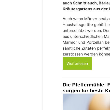
auch Schnittlauch, Bärla
Kräutergartens aus der
Auch wenn Mörser heutzu
Haushaltsgeräte gehört, so
unterschätzt werden. Den
aus unterschiedlichen Mat
Marmor und Porzellan bes
sämtliche Zutaten perfekt
zerstossen werden könne
Weiterlesen
Die Pfeffermühle:
sorgen für beste 