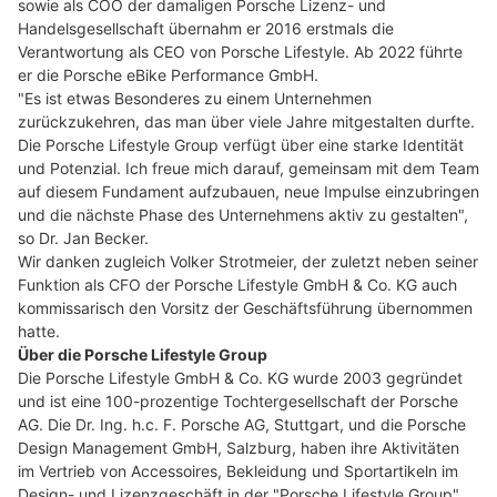
sowie als COO der damaligen Porsche Lizenz- und
Handelsgesellschaft übernahm er 2016 erstmals die
Verantwortung als CEO von Porsche Lifestyle. Ab 2022 führte
er die Porsche eBike Performance GmbH.
"Es ist etwas Besonderes zu einem Unternehmen
zurückzukehren, das man über viele Jahre mitgestalten durfte.
Die Porsche Lifestyle Group verfügt über eine starke Identität
und Potenzial. Ich freue mich darauf, gemeinsam mit dem Team
auf diesem Fundament aufzubauen, neue Impulse einzubringen
und die nächste Phase des Unternehmens aktiv zu gestalten",
so Dr. Jan Becker.
Wir danken zugleich Volker Strotmeier, der zuletzt neben seiner
Funktion als CFO der Porsche Lifestyle GmbH & Co. KG auch
kommissarisch den Vorsitz der Geschäftsführung übernommen
hatte.
Über die Porsche Lifestyle Group
Die Porsche Lifestyle GmbH & Co. KG wurde 2003 gegründet
und ist eine 100-prozentige Tochtergesellschaft der Porsche
AG. Die Dr. Ing. h.c. F. Porsche AG, Stuttgart, und die Porsche
Design Management GmbH, Salzburg, haben ihre Aktivitäten
im Vertrieb von Accessoires, Bekleidung und Sportartikeln im
Design- und Lizenzgeschäft in der "Porsche Lifestyle Group"