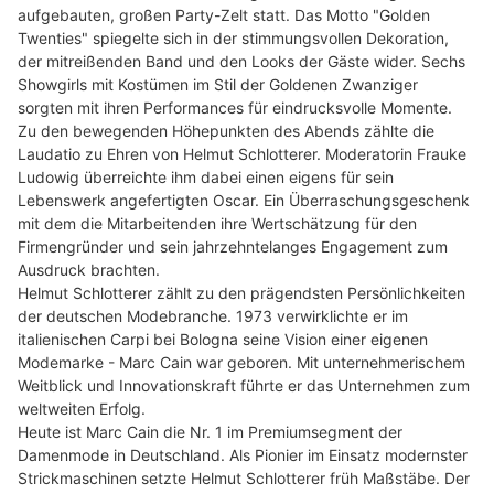
aufgebauten, großen Party-Zelt statt. Das Motto "Golden
Twenties" spiegelte sich in der stimmungsvollen Dekoration,
der mitreißenden Band und den Looks der Gäste wider. Sechs
Showgirls mit Kostümen im Stil der Goldenen Zwanziger
sorgten mit ihren Performances für eindrucksvolle Momente.
Zu den bewegenden Höhepunkten des Abends zählte die
Laudatio zu Ehren von Helmut Schlotterer. Moderatorin Frauke
Ludowig überreichte ihm dabei einen eigens für sein
Lebenswerk angefertigten Oscar. Ein Überraschungsgeschenk
mit dem die Mitarbeitenden ihre Wertschätzung für den
Firmengründer und sein jahrzehntelanges Engagement zum
Ausdruck brachten.
Helmut Schlotterer zählt zu den prägendsten Persönlichkeiten
der deutschen Modebranche. 1973 verwirklichte er im
italienischen Carpi bei Bologna seine Vision einer eigenen
Modemarke - Marc Cain war geboren. Mit unternehmerischem
Weitblick und Innovationskraft führte er das Unternehmen zum
weltweiten Erfolg.
Heute ist Marc Cain die Nr. 1 im Premiumsegment der
Damenmode in Deutschland. Als Pionier im Einsatz modernster
Strickmaschinen setzte Helmut Schlotterer früh Maßstäbe. Der