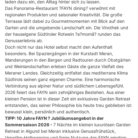
laden dazu ein, den Alltag hinter sich zu lassen.
Das Panorama-Restaurant ?FAYN dining? verwöhnt mit
regionalen Produkten und saisonaler Kreativität. Die große
Terrasse lädt dabei zu Gourmetmomenten mit Blick auf den
Garten und die umgebende Landschaft ein. Die Vinothek und
der hauseigene Südtiroler Rotwein ?a?momã? runden das
Genusserlebnis ab.
Doch nicht nur das Hotel selbst macht den Aufenthalt
besonders. Bei Spaziergängen in der Kurstadt Meran,
Wanderungen in den Bergen und Radtouren durch Obstgärten
und Weinlandschaften erleben Gäste die ganze Vielfalt des
Meraner Landes. Gleichzeitig entfaltet das mediterrane Klima
Südtirols seinen ganz eigenen Charme. Eine harmonische
Verbindung aus alpiner Natur und südlichem Lebensgefühl.
2026 feiert das FAYN sein zehnjähriges Bestehen. Aus einer
kleinen Pension ist in dieser Zeit ein exklusives Garden Retreat
entstanden, das seiner Philosophie bis heute treu geblieben ist:
bewusst klein, persönlich und authentisch.
TIPP: 10 Jahre FAYN ? Jubiläumsangebot in der
Sommersaison 2026 -
7 Nächte im kleinen luxuriösen Garden
Retreat in Algund bei Meran inklusive Genussfrühstück,
Verwöhn-Halbpension und freier Nutzung des FAYN emotion