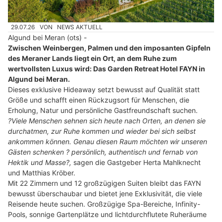
29.07.26
VON
NEWS AKTUELL
Algund bei Meran (ots) -
Zwischen Weinbergen, Palmen und den imposanten Gipfeln
des Meraner Lands liegt ein Ort, an dem Ruhe zum
wertvollsten Luxus wird: Das Garden Retreat Hotel FAYN in
Algund bei Meran.
Dieses exklusive Hideaway setzt bewusst auf Qualität statt
Größe und schafft einen Rückzugsort für Menschen, die
Erholung, Natur und persönliche Gastfreundschaft suchen.
?Viele Menschen sehnen sich heute nach Orten, an denen sie
durchatmen, zur Ruhe kommen und wieder bei sich selbst
ankommen können. Genau diesen Raum möchten wir unseren
Gästen schenken ? persönlich, authentisch und fernab von
Hektik und Masse?,
sagen die Gastgeber Herta Mahlknecht
und Matthias Kröber.
Mit 22 Zimmern und 12 großzügigen Suiten bleibt das FAYN
bewusst überschaubar und bietet jene Exklusivität, die viele
Reisende heute suchen. Großzügige Spa-Bereiche, Infinity-
Pools, sonnige Gartenplätze und lichtdurchflutete Ruheräume