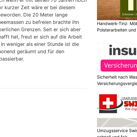
ch wenn er mit seinen 70 Jahren noch
vor kurzer Zeit wäre er bei diesem
geworden. Die 20 Meter lange
heemassen zu befreien brachte ihn
Handwerk-Tinz: Mö
erlichen Grenzen. Seit er sich aber
Polsterarbeiten un
Fachbetrieb
fft hat, freut er sich auf die Arbeit
. In weniger als einer Stunde ist die
chonend geräumt und für den
passierbar.
Sicherheit nach Wa
Versicherungsvergle
Umzugsservice Swis
schnell und fair