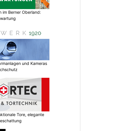
im Berner Oberland:
swartung
armanlagen und Kameras
uchschutz
tionale Tore, elegante
Beschattung