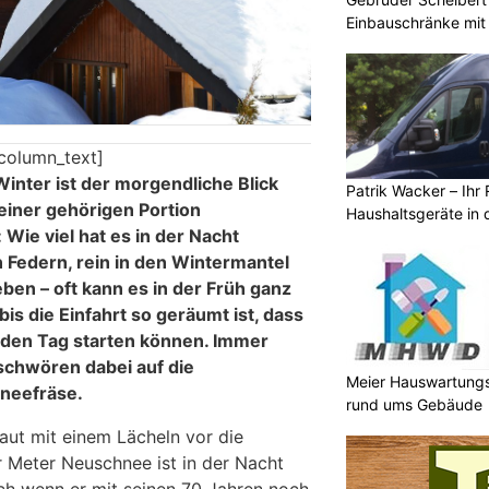
Einbauschränke mit
column_text]
inter ist der morgendliche Blick
Patrik Wacker – Ihr 
einer gehörigen Portion
Haushaltsgeräte in 
ie viel hat es in der Nacht
 Federn, rein in den Wintermantel
en – oft kann es in der Früh ganz
is die Einfahrt so geräumt ist, dass
 den Tag starten können. Immer
schwören dabei auf die
Meier Hauswartungs
hneefräse.
rund ums Gebäude
aut mit einem Lächeln vor die
r Meter Neuschnee ist in der Nacht