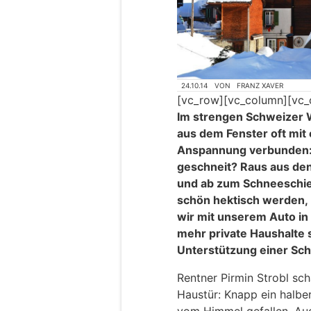
24.10.14
VON
FRANZ XAVER
[vc_row][vc_column][vc_
Im strengen Schweizer W
aus dem Fenster oft mit 
Anspannung verbunden: W
geschneit? Raus aus den
und ab zum Schneeschieb
schön hektisch werden, b
wir mit unserem Auto in
mehr private Haushalte 
Unterstützung einer Sc
Rentner Pirmin Strobl sch
Haustür: Knapp ein halbe