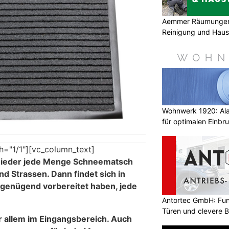
Aemmer Räumungen 
Reinigung und Hau
Wohnwerk 1920: Al
für optimalen Einbr
h="1/1"][vc_column_text]
 wieder jede Menge Schneematsch
d Strassen. Dann findet sich in
t genügend vorbereitet haben, jede
Antortec GmbH: Funk
Türen und clevere 
 allem im Eingangsbereich
. Auch