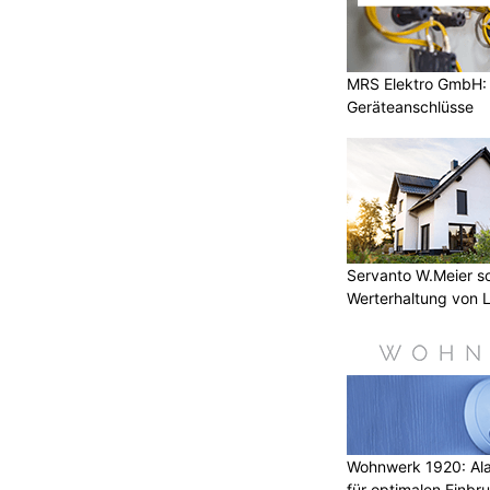
MRS Elektro GmbH: E
Geräteanschlüsse
Servanto W.Meier sor
Werterhaltung von 
Wohnwerk 1920: Al
für optimalen Einbr