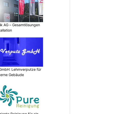
tik AG – Gesamtlösungen
allation
 GmbH: Lehmverputze für
derne Gebäude
ziente Reinigung für ein