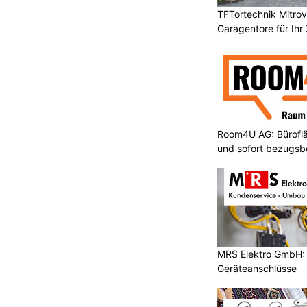
TFTortechnik Mitro
Garagentore für Ihr
Room4U AG: Bürofläc
und sofort bezugsbe
MRS Elektro GmbH: E
Geräteanschlüsse