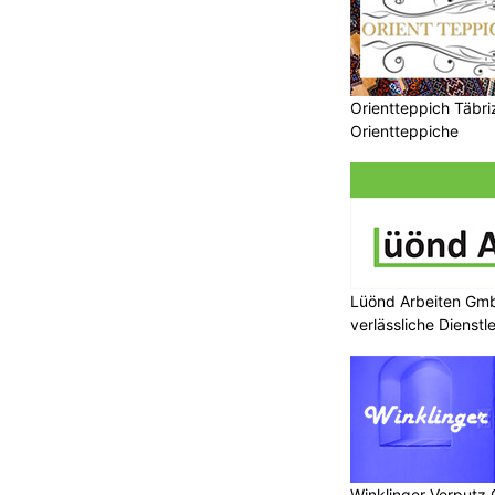
Orientteppich Täbri
Orientteppiche
Lüönd Arbeiten Gmb
verlässliche Dienstl
Winklinger Verputz