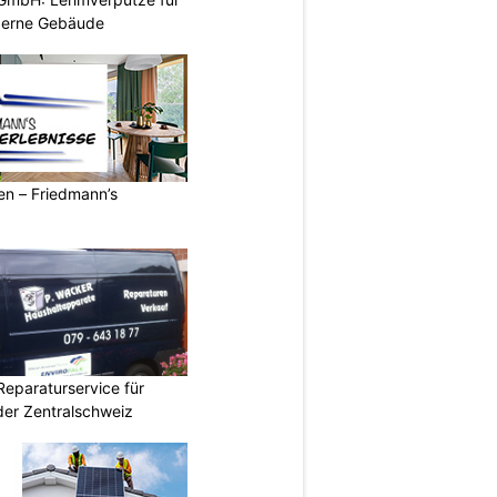
derne Gebäude
ren – Friedmann’s
Reparaturservice für
der Zentralschweiz