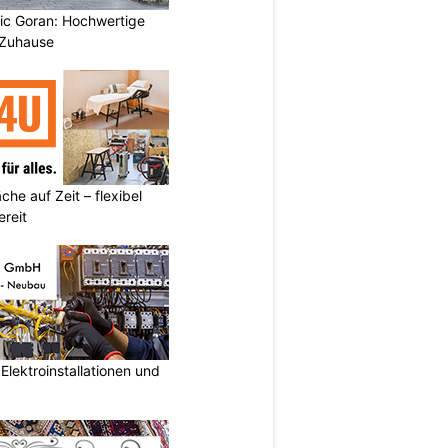
vic Goran: Hochwertige
 Zuhause
he auf Zeit – flexibel
reit
lektroinstallationen und