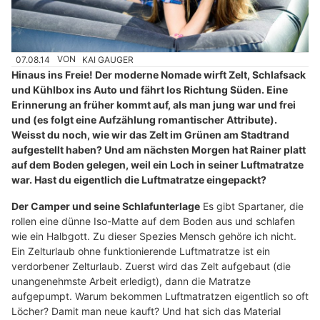
07.08.14
VON
KAI GAUGER
Hinaus ins Freie! Der moderne Nomade wirft Zelt, Schlafsack
und Kühlbox ins Auto und fährt los Richtung Süden. Eine
Erinnerung an früher kommt auf, als man jung war und frei
und (es folgt eine Aufzählung romantischer Attribute).
Weisst du noch, wie wir das Zelt im Grünen am Stadtrand
aufgestellt haben? Und am nächsten Morgen hat Rainer platt
auf dem Boden gelegen, weil ein Loch in seiner Luftmatratze
war. Hast du eigentlich die Luftmatratze eingepackt?
Der Camper und seine Schlafunterlage
Es gibt Spartaner, die
rollen eine dünne Iso-Matte auf dem Boden aus und schlafen
wie ein Halbgott. Zu dieser Spezies Mensch gehöre ich nicht.
Ein Zelturlaub ohne funktionierende Luftmatratze ist ein
verdorbener Zelturlaub. Zuerst wird das Zelt aufgebaut (die
unangenehmste Arbeit erledigt), dann die Matratze
aufgepumpt. Warum bekommen Luftmatratzen eigentlich so oft
Löcher? Damit man neue kauft? Und hat sich das Material